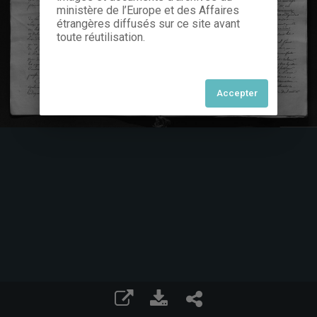
ministère de l’Europe et des Affaires
étrangères diffusés sur ce site avant
toute réutilisation.