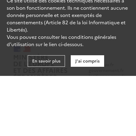
Ce site utilise des
cookies
techniques nécessaires à
son bon fonctionnement. Ils ne contiennent aucune
donnée personnelle et sont exemptés de
consentements (Article 82 de la loi Informatique et
Libertés).
Vous pouvez consulter les conditions générales
d’utilisation sur le lien ci-dessous.
En savoir plus
J'ai compris
data.gouv.fr
gouvernement.fr
legifrance.gouv.fr
service-public.fr
Mentions légales
Données personnelles
CGU
Gestion des cookies
Accessibilité : partiellement conforme
Sauf mention contraire, tous les contenus de ce site sont sous