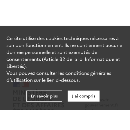
Ce site utilise des
cookies
techniques nécessaires à
son bon fonctionnement. Ils ne contiennent aucune
donnée personnelle et sont exemptés de
consentements (Article 82 de la loi Informatique et
Libertés).
Vous pouvez consulter les conditions générales
d’utilisation sur le lien ci-dessous.
En savoir plus
J'ai compris
data.gouv.fr
gouvernement.fr
legifrance.gouv.fr
service-public.fr