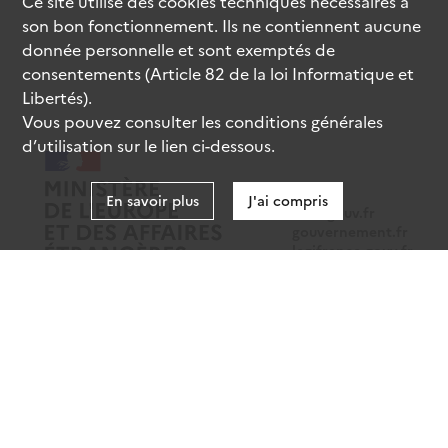
Ce site utilise des
cookies
techniques nécessaires à
son bon fonctionnement. Ils ne contiennent aucune
donnée personnelle et sont exemptés de
consentements (Article 82 de la loi Informatique et
Libertés).
Vous pouvez consulter les conditions générales
d’utilisation sur le lien ci-dessous.
En savoir plus
J'ai compris
data.gouv.fr
gouvernement.fr
legifrance.gouv.fr
service-public.fr
Mentions légales
Données personnelles
CGU
Gestion des cookies
Accessibilité : partiellement conforme
Sauf mention contraire, tous les contenus de ce site sont sous