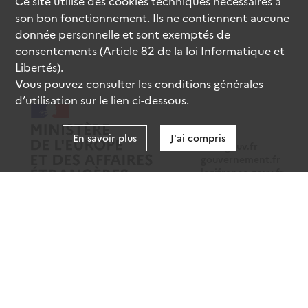
Ce site utilise des
cookies
techniques nécessaires à
son bon fonctionnement. Ils ne contiennent aucune
donnée personnelle et sont exemptés de
consentements (Article 82 de la loi Informatique et
Libertés).
Vous pouvez consulter les conditions générales
d’utilisation sur le lien ci-dessous.
En savoir plus
J'ai compris
data.gouv.fr
gouvernement.fr
legifrance.gouv.fr
service-public.fr
Mentions légales
Données personnelles
CGU
Gestion des cookies
Accessibilité : partiellement conforme
Sauf mention contraire, tous les contenus de ce site sont sous