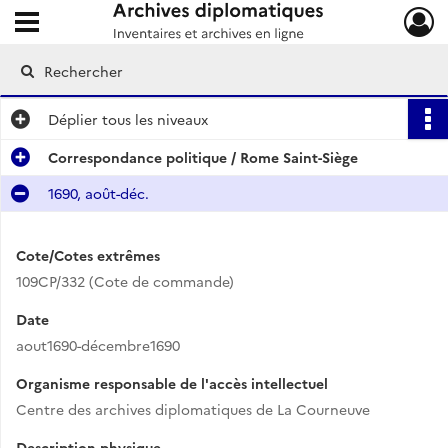
Ouvrir le menu déroulant
Archives diplomatiques
Déplier
tous les niveaux
Correspondance politique / Rome Saint-Siège
1690, août-déc.
Cote/Cotes extrêmes
109CP/332 (Cote de commande)
Date
aout1690-décembre1690
Organisme responsable de l'accès intellectuel
Centre des archives diplomatiques de La Courneuve
Description physique