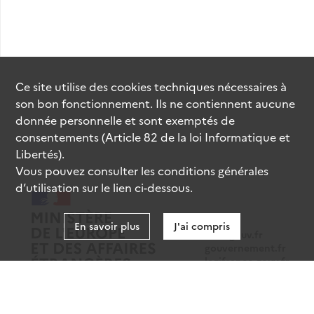
Ce site utilise des
cookies
techniques nécessaires à
son bon fonctionnement. Ils ne contiennent aucune
donnée personnelle et sont exemptés de
consentements (Article 82 de la loi Informatique et
Libertés).
Vous pouvez consulter les conditions générales
d’utilisation sur le lien ci-dessous.
En savoir plus
J'ai compris
data.gouv.fr
gouvernement.fr
legifrance.gouv.fr
service-public.fr