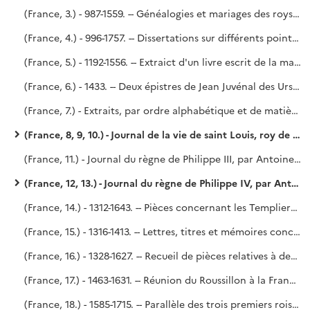
(France, 3.) - 987-1559. -- Généalogies et mariages des roys, princes et princesses, douaires des roynes et princesses de la Maison de France, troisième lignée régnante, et d'aucunes maisons fondues en icelles. - Quelques dissertations sur d'autres sujets.
(France, 4.) - 996-1757. -- Dissertations sur différents points de l'Histoire de France. - Mémoire sur les fonctions des premiers ministres, rédigé, sur l'ordre du cardinal Dubois (1723), par Le Dran.
(France, 5.) - 1192-1556. -- Extraict d'un livre escrit de la main de M. le chancellier de l'Hospital, concernant plusieurs traités de paix, appanages, mariages, neutralitez, recognoissances, foy et hommage et autres droits de souveraineté. Deux copies reliées à la suite l'une de l'autre. - Parayre.
(France, 6.) - 1433. -- Deux épistres de Jean Juvénal des Ursins, évesque et comte de Beauvais, l'une envoyée aux trois États tenus à Blois, et l'autre relative à la paix d'Angleterre. - Voy. le P. Lelong, n° 28 791.
(France, 7.) - Extraits, par ordre alphabétique et de matières, des ordonnances antérieures à 1649, avec commentaires.
(France, 8, 9, 10.) - Journal de la vie de saint Louis, roy de France, IXe du nom, composé par Antoine Aubery, avocat au Parlement..
(France, 11.) - Journal du règne de Philippe III, par Antoine Aubery, avocat au Parlement.
(France, 12, 13.) - Journal du règne de Philippe IV, par Antoine Aubery, avocat au Parlement.
(France, 14.) - 1312-1643. -- Pièces concernant les Templiers, le Connétable et les grands officiers de la couronne. - Mémoire d'État sur les rébellions. - Différends entre le pape Urbain VIII et le clergé. - Harangues au Roi par les présidents des cours de justice, etc.
(France, 15.) - 1316-1413. -- Lettres, titres et mémoires concernant les chanceliers de France et les gardes des sceaux, ensemble des droictz attribués à leurs charges. - Voy. le P. Lelong, n° 31 466.
(France, 16.) - 1328-1627. -- Recueil de pièces relatives à des condamnations portées contre des financiers. - Richelieu (?).
(France, 17.) - 1463-1631. -- Réunion du Roussillon à la France (1463). - Procès criminels, notamment du connétable de Saint-Pol (1475). - Édits et lettres politiques de Charles IX, de Catherine de Médicis, etc. - Dialogus habitus in conventu Caletano (août-novembre 1521). - Des droits du Roi sur les comtés de Flandres et d'Artois [par Godefroy] (1631). - La première partie du volume vient peut-être de Richelieu ; la seconde partie vient de Godefroy.
(France, 18.) - 1585-1715. -- Parallèle des trois premiers rois Bourbons, par le duc de Saint-Simon (mai 1746). - Saint-Simon, n° 147 de l'Inventaire dressé, après la mort de Saint-Simon, par Me Delaleu, notaire à Paris.