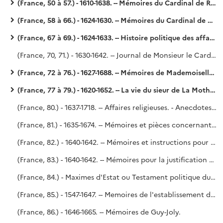
(France, 50 à 57.) - 1610-1638. -- Mémoires du Cardinal de Richelieu. - Richelieu.
(France, 58 à 66.) - 1624-1630. -- Mémoires du Cardinal de Richelieu. - Richelieu.
(France, 67 à 69.) - 1624-1633. -- Histoire politique des affaires principales qui se sont passées en France pendant l'administration de Mgr le Cardinal duc de Richelieu, soubs le règne de très juste et très victorieux Louis treizième du nom, roy de France et de Navarre, par Vialart. - Richelieu (?).
(France, 70, 71.) - 1630-1642. -- Journal de Monsieur le Cardinal de Richelieu, qu'il a fait durant le grand orage de la Cour ez années 1630 et 1631. - En plus, les pièces détachées qui ont été publiées avec le Journal en 1648. - Saint-Simon, n° 70 de l'Inventaire.
(France, 72 à 76.) - 1627-1688. -- Mémoires de Mademoiselle de Montpensier. - Saint-Simon, n° 6 de l'Inventaire.
(France, 77 à 79.) - 1620-1652. -- La vie du sieur de La Mothe-Goulas. Suivie de : La deffense de feu Mr Goulas, secrétaire des commandements de Mgr Gaston de France, duc d'Orléans, contre les calomnies qui se trouvent dans un libelle intitulé : Mémoires de M. de Montrésor. - La vie de M. Goulas, secrétaire des commandements de Mgr Gaston de France, duc d'Orléans. (1664.) - Saint-Simon, n° 5 de l'Inventaire.
(France, 80.) - 1637-1718. -- Affaires religieuses. - Anecdotes sur le P. Caussin, confesseur de Louis XIII, le P. Sirmond, la révocation de l'édit de Nantes, le choix du confesseur du roi (1712), par M. Le Dran. - Lettres, mandements épiscopaux et autres documents relatifs à la constitution Unigenitus. - Condamnation du P. Quesnel. - Correspondance entre D. Isidore, abbé de la Trappe, et Saint-Simon (juin et août 1718.) - Supplique de l'Université au Parlement, par le duc de Saint-Simon. - Saint-Simon, en partie.
(France, 81.) - 1635-1674. -- Mémoires et pièces concernant les juridictions de la Table de Marbre, la Cour des Monnaies, les Chambres de justice et juridictions exceptionnelles.
(France, 82.) - 1640-1642. -- Mémoires et instructions pour servir à justifier l'innocence de Mre François-Auguste de Thou, conseiller du Roy en son Conseil d'Estat [par Pierre Dupuy]. - Don de M. Ch. Victor d'Hautefort, 8 septembre 1806. (Voy. le P. Lelong, n° 33 745.)
(France, 83.) - 1640-1642. -- Mémoires pour la justification de feu M. de Thou, par Pierre Dupuy. (Voy. le n° 80.)
(France, 84.) - Maximes d'Estat ou Testament politique du Cardinal de Richelieu. Précédé d'une dissertation datée du 22 novembre 1764. - Richelieu (?).
(France, 85.) - 1547-1647. -- Memoires de l'establissement des secretaires d'Estat et des clercs notaires et secretaires du Roy et secretaires des finances& avec la suitte des secretaires d'Estat& de 1547 jusques aprésent 1647. (Voy. le P. Lelong, n° 32 625.)
(France, 86.) - 1646-1665. -- Mémoires de Guy-Joly.