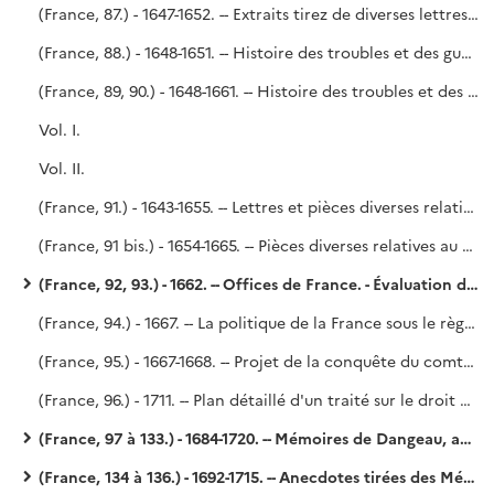
(France, 87.) - 1647-1652. -- Extraits tirez de diverses lettres écrites par le sr Gaudin à Mr Servient, secrétaire d'État et plénipotentiaire à la paix de Munster, depuis 1647 jusqu'en 1652 inclusivement. - Ces extraits, qui se rapportent surtout aux affaires intérieures de la France, ont été pris sur des originaux trouvés chez un épicier, en 1722, et qui doivent être conservés au Dépôt de la Guerre.
(France, 88.) - 1648-1651. -- Histoire des troubles et des guerres civiles de France, traduite du Mercure de Vittorio Siri, Ier volume.
(France, 89, 90.) - 1648-1661. -- Histoire des troubles et des guerres civiles de France depuis le commencement de l'année 1648 jusqu'à la mort du cardinal Mazarin en 1661, extraite des volumes manuscrits XVI et XVII du Mercure de l'abbé Vittorio Siri.
Vol. I.
Vol. II.
(France, 91.) - 1643-1655. -- Lettres et pièces diverses relatives aux affaires du temps. - Noailles. Copié sur les mss. 9 353, 9 354 de Béthune.
(France, 91 bis.) - 1654-1665. -- Pièces diverses relatives au cardinal de Retz et à l'assemblée du clergé de 1655. - Vingt-deux lettres originales écrites du 25 juillet 1662 au 12 février 1665, par le cardinal de Retz à M. de Paris, archidiacre de Rouen.
(France, 92, 93.) - 1662. -- Offices de France. - Évaluation du droit annuel. - Tableaux par généralités et par ordre alphabétique. (Voy. le P. Lelong, n° 28 067.)
(France, 94.) - 1667. -- La politique de la France sous le règne de Louis XIV.
(France, 95.) - 1667-1668. -- Projet de la conquête du comté de Bourgogne et de son exécution, d'après les lettres du roi, du prince de Condé, etc. (Voy. le P. Lelong, n° 32 927.)
(France, 96.) - 1711. -- Plan détaillé d'un traité sur le droit public de la France, par l'abbé Fleury. - Plan d'une instruction sur le droit public pour Monseigneur le Dauphin (duc de Bourgogne). Du Droit public intérieur ou de la Tranquillité de l'État. - Saint-Simon (?).
(France, 97 à 133.) - 1684-1720. -- Mémoires de Dangeau, avec les additions de Saint-Simon. - Saint-Simon, n° 36 de l'Inventaire.
(France, 134 à 136.) - 1692-1715. -- Anecdotes tirées des Mémoires de M. le duc de Saint-Simon en 1771, par l'abbé de Voisenon.