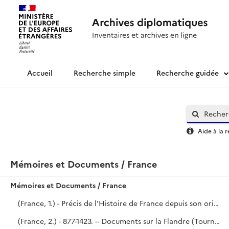
Recherche simple
Recherche guidée
Archives diplomatiques
Aide à la 
Mémoires et Documents / France
Mémoires et Documents / France
(France, 1.) - Précis de l'Histoire de France depuis son origine jusqu'à la fin du règne de Louis XIV, rédigé en 1723 par Le Dran.
(France, 2.) - 877-1423. -- Documents sur la Flandre (Tournay), le Traité de Brétigny, les Traités avec l'Écosse, Gênes et l'Empereur. - Tables de trois manuscrits du fonds Harléien. (N°s 1515-1516 et 4352.) - Une partie du volume provient de la collection du Président de Mesmes, l'autre de la mission de Bréquigny en Angleterre (1765).