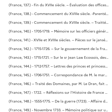
(France, 137.) - Fin du XVIIe siècle. -- Évaluation des offices qui sont à la nomination de Monseigneur le Chancelier, aveq un Mémoire des lieux où il y a des officiers de chancellerie qui payent l'annuel à Monseigneur.
(France, 138.) - Commencement du XVIIIe siècle. -Parenté de Monseigneur le duc de Chartres composée de tous les Roys et de tous les souverains Princes et Princesses de la chrestienté qui vivent présentement.
(France, 139.) - Commencement du XVIIIe siècle. -- Traitté de la Régence. - Étude historique sur les régences depuis les origines de la monarchie française jusqu'au commencement du XVIIIe siècle.
(France, 140.) - 1705-1719. -- Mémoire sur les officiers généraux, sur l'administration en partie double des revenus de l'État et autres questions de finance, par Desmarets. - Lettre du même à Mme de Maintenon (1709). - Mémoire et lettres de Chamillart au roi et à Mme de Maintenon (1705). - Administration des bâtiments du roi par Mansart. - Transfert de l'argenterie des églises à la Monnaie. - Mémoires de d'Argenson sur les finances ; - des députés du Commerce sur le papier monnaie. - Projets relatifs au Guet et à la création d'une Chambre ecclésiastique supérieure.
(France, 141.) - XVIIe et XVIIIe siècles. -- Pièces sur le jansénisme et sur le quiétisme. - Dissertation intitulée : Les trois décisions de l'Église dans l'affaire des cinq propositions de Jansénius.
(France, 142.) - 1715-1726. -- Sur le gouvernement de la France sous la régence du prince Philippe, petit-fils de France, duc d'Orléans, après l'avènement du roy Louis XV au trône à l'âge de cinq ans et demi, le 1er septembre 1715, jusqu'en 1726, par N.-L. Le Dran, chef du Dépôt des Affaires étrangères au Vieux Louvre.
(France, 143.) - 1715-1721. -- Sur le sr Jean Law Ecossois, devenu contrôleur général des finances du royaume de France au tems de la régence du Duc d'Orléans. - Sur les suites du système du sieur Law en France, par N.-L. Le Dran. - Sonnet sur M. Law (1720). - Calotte de M. Law. - L'Abeille, poésie par P.-M.-S. d'Abbeville, gentilhomme ordinaire du roy.
(France, 144.) - 1712-1757. -- Lettres des princes et princesses du sang à M. le duc de Noailles. (Prince de Conty, 1723. - Princesse de Conty, 1736. - Princesses de Conty douairières, 1717-1744. - Mlle de la Roche-sur-Yon, 1737. Duc du Maine, 1712-1736. - Duchesse du Maine, 1716-1737. - Prince de Dombes, 1735-1738. - Comte d'Eu, 1736-1745. - Comte de Toulouse, 1716-1736. - Duc de Penthièvre, 1734-1757. - Duchesse de Penthièvre, 1748. - L. de Vendôme, 1712.) - Noailles.
(France, 145.) - 1706-1751. -- Correspondance de M. le maréchal de Noailles avec divers membres de la famille royale. - Mémoire relatif à divers fiefs acquis par Mlle de Sens. - Noailles.
(France, 146.) -- Traité des Domaines, par M. Le Dran, fait en 1722, 31 décembre, pour l'instruction du jeune roi Louis XV.
(France, 147.) - 1722. -- Réflexions sur l'Histoire de France par M. le comte de Boulainvilliers, avec une lettre préliminaire à Mademoiselle [Cousinot]. - Saint-Simon, n° 31 de l'Inventaire.
(France, 148.) - 1555-1775. -- De la guerre (1723). - Affaire de Hanau Lichtenberg (1749). - Cérémonial du Parlement ; suppliques de Ducs et Princes (1555-1731). - Mémoires sur le gouvernement, le droit public, la monarchie, dont l'un dédié au Dauphin (1749). - Mémoires de Le Dran sur le droit de guerre. - Combien, pour les meilleures lois, il est nécessaire que les esprits soient préparés. (1771.)
(France, 149.) - Novembre 1733. -- Mémoire politique sur un secours général à tirer de tous les sujets du Roy à proportion de leurs revenus. - Mémoire concernant la situation du clergé général et des diocèses particuliers.