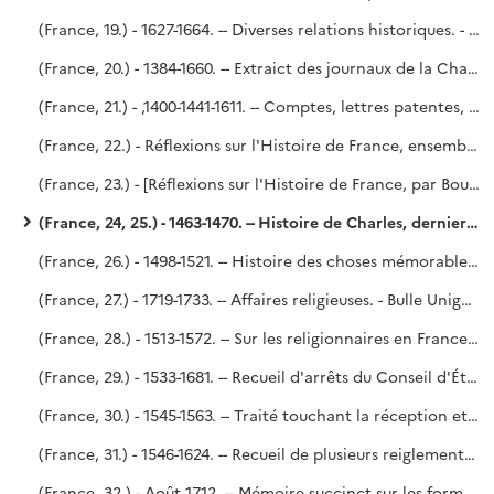
(France, 19.) - 1627-1664. -- Diverses relations historiques. - Siège de la Rochelle, secours de Cazal et reddition de Montauban (1627-1629) [par Mervaulx]. (Voy. le P. Lelong, n° 12 483.) - Rupture de Richelieu et de la Reine mère (1630-1631). - Prise et reprise de Corbie (1636). - Affaires extérieures sous Mazarin. - Élection d'Innocent X (1644). - Saint-Simon.
(France, 20.) - 1384-1660. -- Extraict des journaux de la Chambre des Comptes de Paris.
(France, 21.) - ,1400-1441-1611. -- Comptes, lettres patentes, traités et autres pièces politiques. - Pièces de polémique religieuse. - Une partie du volume vient de Richelieu, une autre de Godefroy.
(France, 22.) - Réflexions sur l'Histoire de France, ensemble les Assemblées des Parlemens et États généraux, par M. le comte de Boulainvilliers.
(France, 23.) - [Réflexions sur l'Histoire de France, par Boulainvilliers.]
(France, 24, 25.) - 1463-1470. -- Histoire de Charles, dernier duc de Bourgogne, escripte par G. Chastelain, son historiographe. - Richelieu (?).
(France, 26.) - 1498-1521. -- Histoire des choses mémorables advenues du règne des rois Louis XIIme et François Ier jusques en l'an 1521, par messire Robert de la Marck, seigneur de Fleurange. - Copié sur le manuscrit du fonds Dupuy, n° 107.
(France, 27.) - 1719-1733. -- Affaires religieuses. - Bulle Unigenitus. - Religionnaires. - Convulsionnaires. - Matières bénéficiales. - Vie du P. de Bérulle, rédigée en 1750, probablement par Le Dran. - Saint-Simon, en partie.
(France, 28.) - 1513-1572. -- Sur les religionnaires en France dans le XVIe siècle jusqu'au massacre de la Saint-Barthélemy ; manuscrit rédigé en 1717, par Le Dran.
(France, 29.) - 1533-1681. -- Recueil d'arrêts du Conseil d'État, règlements, déclarations du Roi et pièces analogues, notamment sur les secrétaires d'État, les offices de judicature et les monnaies.
(France, 30.) - 1545-1563. -- Traité touchant la réception et l'autorité du Concile de Trente en France, par Le Dran. - Traité de ce qui s'est fait et pratiqué par les Empereurs et les Rois au sujet de la juridiction criminelle sur les Ecclésiastiques.
(France, 31.) - 1546-1624. -- Recueil de plusieurs reiglements faicts en divers temps et par divers Roys pour establir un bon ordre en leur Maison, affaires de leur Estat et Conseilz.
(France, 32.) - Août 1712. -- Mémoire succinct sur les formalités desquelles nécessairement la renonciation du Roy d'Espagne, tant pour lui que pour sa postérité, doit estre revestue en France pour y estre justement et stablement validée. par le duc de Saint-Simon. - Saint-Simon, n° 135 de l'Inventaire.