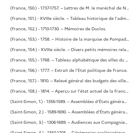
(France, 150.) - 1737-1757. -- Lettres de M. le maréchal de Noailles aux ministres. - Mémoires relatifs à des intérêts particuliers. - Mémoire sur l'étendue de la maîtrise particulière des eaux et forêts de Saint-Germain. - Noailles.
(France, 151.) - XVIIIe siècle. -- Tableau historique de l'administration française vers le milieu du XVIIIe siècle.
(France, 152.) - 1710-1730. -- Mémoires de Duclos.
(France, 153.) - 1758. -- Histoire de la marquise de Pompadour. Traduction de la seconde édition d'une brochure écrite en 1758 et imprimée à Londres chez S. Hooper, en 1759, de la main de M. de la Place, auteur de plusieurs pièces de théâtre. - Retiré du scellé de M. de Marigny du 5 mars 1782, conformément à l'ordre du roy du 4.
(France, 154.) - XVIIIe siècle. -- Divers petits mémoires relatifs aux Parlements et autres juridictions, par N.-L. Le Dran.
(France, 155.) - 1768. -- Tableau alphabétique des villes du Royaume, avec leurs revenus, dépenses et dettes, suivant les états envoyés à Monseigneur le Controlleur général, en exécution de la Déclaration du Roy du 11 février 1764. - Tableau, par généralités, des revenus, dépenses et dettes des hôpitaux du Royaume, suivant les états envoyés à M. le Controlleur général, en exécution de la Déclaration du Roy du 11 février 1764.
(France, 156.) - 1777. -- Extrait de l'Etat politique de France.
(France, 157.) - 1810. -- Relevé général des budgets des villes dont le revenu s'élève à 10.000 francs et au-dessus, arrêtés par le Conseil d'État, et approuvés par Sa Majesté l'empereur et roi.
(France, 158.) - 1814. -- Aperçu sur l'état actuel de la France et sur les principaux moyens d'améliorer sa législation, son agriculture, son commerce et ses finances, par le marquis de Mondénard-Montagu.
(Saint-Simon, 1.) - 1356-1589. -- Assemblées d'États généraux et de Notables à Paris et dans les provinces. - N° 81 de l'Inventaire dressé, après la mort de Saint-Simon, par Me Delaleu, notaire à Paris (1755-1756).
(Saint-Simon, 2.) - 1589-1690. -- Assemblées d'États généraux et de Notables à Paris, dans les provinces et à l'étranger (1589-1626). - Audiences en général, audiences des Ambassadeurs, Nonces, Légats, Cardinaux, Évêques. - Députés du Clergé, des Provinces (1661-1690). - N°s 81 et 91 de l'Inventaire.
(Saint-Simon, 3.) - 1306-1689. -- Audiences aux Compagnies, aux Députez des États généraux. - Visittes (1610-1689). - Carrousels, tournois (1306-1662). - N°s 83 et 77 de l'Inventaire.
(Saint-Simon, 4.) - 1350-1705. -- Cérémonies ecclésiastiques. - Bonnet des cardinaux. - Canonisations, bénédictions (1350-1705). - Cérémonies de la ville de Paris (1534-1689). - N°s 43 et 44 de l'Inventaire.