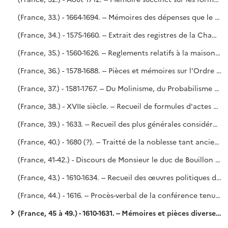
(France, 33.) - 1664-1694. -- Mémoires des dépenses que le Roy a faites dans ses bâtiments depuis l'année 1664 jusques en l'année 1690 inclusivement, par G. M. - Estat et menu général de la Chambre aux deniers du Roy, année 1694.
(France, 34.) - 1575-1660. -- Extrait des registres de la Chambre des comptes.
(France, 35.) - 1560-1626. -- Reglements relatifs à la maison du Roi et aux principaux officiers servans en icelle. - En tête du volume, une lettre de la reine Catherine au roi Charles IX après sa majorité et une relation de ce qui se passa à Orléans le lendemain de la mort de François II (6 décembre 1560), tirée des registres de M. de Laubespine, secrétaire d'État. - Copié sur le n° 218 du fonds Dupuy. (Voy. le P. Lelong, n° 32 377.)
(France, 36.) - 1578-1688. -- Pièces et mémoires sur l'Ordre du Saint-Esprit. - Saint-Simon (?).
(France, 37.) - 1581-1767. -- Du Molinisme, du Probabilisme et de la doctrine des Jésuites ; huit dissertations, par N. Le Dran.
(France, 38.) - XVIIe siècle. -- Recueil de formules d'actes émanant de l'autorité royale (Brevets, Commissions, Provisions, Survivances, etc.).
(France, 39.) - 1633. -- Recueil des plus générales considérations servant au maniment des affaires publiques, par M. de Béthune.
(France, 40.) - 1680 (?). -- Traitté de la noblesse tant ancienne que moderne, fiefs, cavaleries et tournois. - Saint-Simon, n° 1 de l'Inventaire.
(France, 41-42.) - Discours de Monsieur le duc de Bouillon contenant l'histoire de sa vie, à Monseigneur son fils. -- De Mesmes. Copié sur le n° 82 du fonds Dupuy.
(France, 43.) - 1610-1634. -- Recueil des œuvres politiques du duc de Rohan. - De Mesmes.
(France, 44.) - 1616. -- Procès-verbal de la conférence tenue à Loudun en l'année 1616. - Parayre.
(France, 45 à 49.) - 1610-1631. -- Mémoires et pièces diverses servans à l'histoire de France soubs le règne de Louis XIII. - De Mesmes. Copié sur les n°s 90-94 du fonds Dupuy.