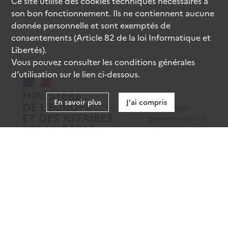
Ce site utilise des
cookies
techniques nécessaires à
son bon fonctionnement. Ils ne contiennent aucune
donnée personnelle et sont exemptés de
consentements (Article 82 de la loi Informatique et
Libertés).
Vous pouvez consulter les conditions générales
d’utilisation sur le lien ci-dessous.
En savoir plus
J'ai compris
data.gouv.fr
gouvernement.fr
legifrance.gouv.fr
service-public.fr
Mentions légales
Données personnelles
CGU
Gestion des cookies
Accessibilité : partiellement conforme
Sauf mention contraire, tous les contenus de ce site sont sous