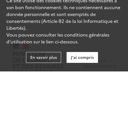
Ce site utilise des
cookies
techniques nécessaires à
son bon fonctionnement. Ils ne contiennent aucune
donnée personnelle et sont exemptés de
consentements (Article 82 de la loi Informatique et
Libertés).
Vous pouvez consulter les conditions générales
d’utilisation sur le lien ci-dessous.
En savoir plus
J'ai compris
data.gouv.fr
gouvernement.fr
legifrance.gouv.fr
service-public.fr
Mentions légales
Données personnelles
CGU
Gestion des cookies
Accessibilité : partiellement conforme
Sauf mention contraire, tous les contenus de ce site sont sous