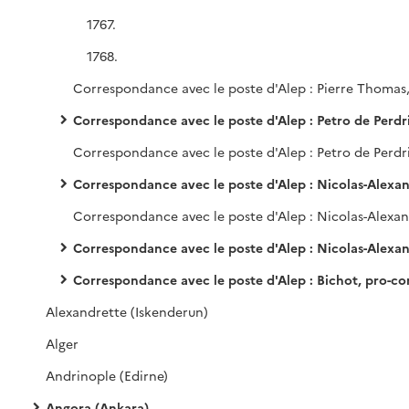
1767.
1768.
Correspondance avec le poste d'Alep : Petro de Perdriau, con
Correspondance avec le poste d'Alep : Nicolas-Alexandre Ame, con
Correspondance avec le poste d'Alep : Nicolas-Alexandre Ame, puis Bichot, député de la nation, élu pro-consul le 15 prairial
Correspondance avec le poste d'Alep : Bichot, pro-consul, puis Jean-Charles Choderlos, nommé consul général le 17 g
Alexandrette (Iskenderun)
Alger
Andrinople (Edirne)
Angora (Ankara)