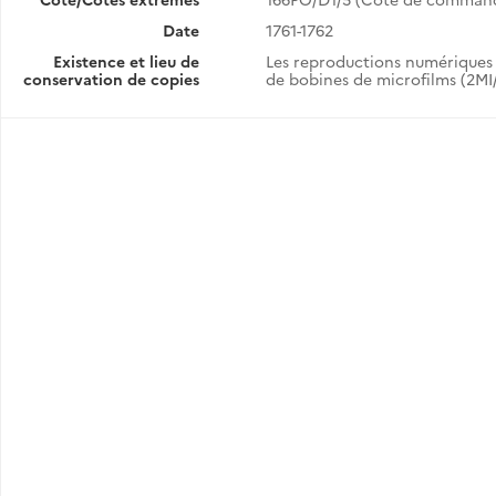
Date
1761-1762
Existence et lieu de
Les reproductions numériques 
conservation de copies
de bobines de microfilms (2MI/
Correspondance avec le poste d'Alep : Pierre Thomas, décédé le 6 janvier 1769, puis Belleville, député de la nation, puis Petro de Perdriau, nommé consul le 13 juin 1769.
sul
Correspondance avec le poste d'Alep : Petro de Perdriau, consul, puis Nicolas-Alexandre Ame, nommé consul le 28 janvier 1779 (1778-juin 1779).
sul
Correspondance avec le poste d'Alep : Nicolas-Alexandre Ame, puis Pierre-Emmanuel Mazières de Saint-Marcel, nommé le 27 août 1786 (juillet 1785-juin 1789).
 an II
erminal