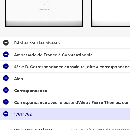
Déplier
tous les niveaux
Correspondance avec le poste d'Alep : Léon de Lane, consul, décédé le 29 janvier 1742, puis Taupin et Routier, députés de la nation, puis Joseph Arazy, consul nommé en juin 1742, décédé le 22 mars 1745, puis Aubergy, député de la nation, puis François de Lane, nommé le 1er octobre 1745, puis Dauphin, Estienne et Guien, députés de la nation, puis Pierre Thomas, nommé consul le 17 novembre 1748 (1733-mars 1756).
Ambassade de France à Constantinople
sul
Série D. Correspondance consulaire, dite « correspondance
Alep
Correspondance
Correspondance avec le poste d'Alep : Pierre Thomas, con
1761-1762.
Cote/Cotes extrêmes
166PO/D1/5 (Cote de comman