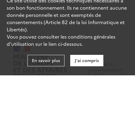
Ce site utilise des
cookies
techniques nécessaires à
son bon fonctionnement. Ils ne contiennent aucune
donnée personnelle et sont exemptés de
consentements (Article 82 de la loi Informatique et
Libertés).
Vous pouvez consulter les conditions générales
d’utilisation sur le lien ci-dessous.
En savoir plus
J'ai compris
data.gouv.fr
gouvernement.fr
legifrance.gouv.fr
service-public.fr
Mentions légales
Données personnelles
CGU
Gestion des cookies
Accessibilité : partiellement conforme
Sauf mention contraire, tous les contenus de ce site sont sous