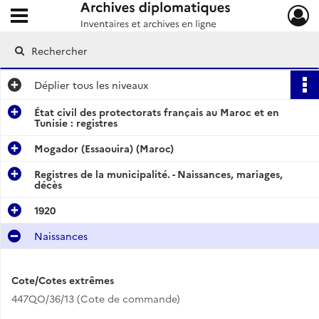
Ouvrir le menu déroulant
Archives diplomatiques
Déplier
tous les niveaux
État civil des protectorats français au Maroc et en
Tunisie : registres
Mogador (Essaouira) (Maroc)
Registres de la municipalité. - Naissances, mariages,
décès
1920
Naissances
Cote/Cotes extrêmes
447QO/36/13 (Cote de commande)