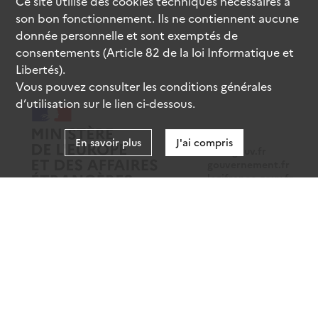
Ce site utilise des
cookies
techniques nécessaires à
son bon fonctionnement. Ils ne contiennent aucune
donnée personnelle et sont exemptés de
consentements (Article 82 de la loi Informatique et
Libertés).
Vous pouvez consulter les conditions générales
d’utilisation sur le lien ci-dessous.
En savoir plus
J'ai compris
data.gouv.fr
gouvernement.fr
legifrance.gouv.fr
service-public.fr
Mentions légales
Données personnelles
CGU
Gestion des cookies
Accessibilité : partiellement conforme
Sauf mention contraire, tous les contenus de ce site sont sous