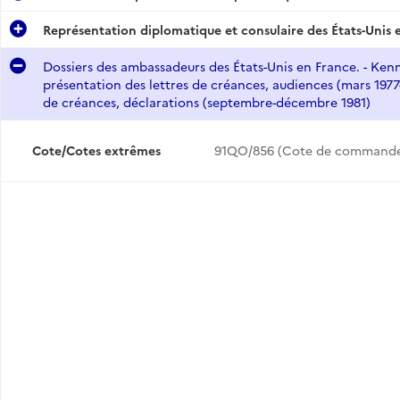
Représentation diplomatique et consulaire des États-Unis 
Dossiers des ambassadeurs des États-Unis en France. - Kenn
présentation des lettres de créances, audiences (mars 1977-
de créances, déclarations (septembre-décembre 1981)
Cote/Cotes extrêmes
91QO/856 (Cote de commande
.
.
Ambassade, consulats américains en France et dans les Antilles françaises, ouverture d'un consulat général des États-Unis à Djibouti (janvier 1976-novembre 1981) ; ouverture à Paris de la Représentation commerciale de l'Etat de Louisiane en Europe (août-novembre 1978).
Représentation consulaire des États-Unis dans les possessions françaises du Pacifique.
Dossiers des ambassadeurs des États-Unis en France. - Kenneth Rush (janvier 1976-mars 1977) ; Arthur A. Hartman : présentation des lettres de créances, audiences (mars 1977-mars 1980) ; Evan Griffith Galbraith : présentation des lettres de créances, déclarations (septembre-décembre 1981)
.
Représentations diplomatiques et consulaires étrangères aux États-Unis.