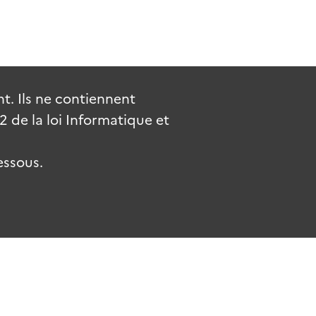
. Ils ne contiennent
de la loi Informatique et
essous.
.fr
gouvernement.fr
legifrance.gouv.fr
service-public.fr