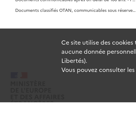
Documents classifiés OTAN, communicables sous réserve de déclassification par l'OTAN. - Relations des États-Unis avec l'URSS et les pays de l'Est (février 1976-mai 1981) [1]. Visite du président Tito à Washington, 7-9 mars 1978 (mars 1978) [2]. Relations des États-Unis avec l'Asie : dossier général, Chine, Pakistan (juin 1977-novembre 1981) [3]. Relations des États-Unis avec le Proche-Orient : conflit israélo-arabe, visite du Président Sadate (juillet-août 1981) [4]. Relations des États-Unis avec l'Afrique : politique africaine des Etats-Unis, Angola (juillet 1978-avril 1981) [5].
Ce site utilise des
cookies
aucune donnée personnelle
Libertés).
Vous pouvez consulter les c
Mentions légales
Données personnelles
CGU
Gestion des coo