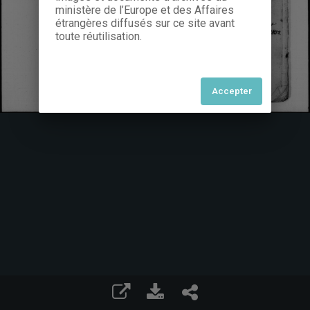
ministère de l’Europe et des Affaires
étrangères diffusés sur ce site avant
toute réutilisation.