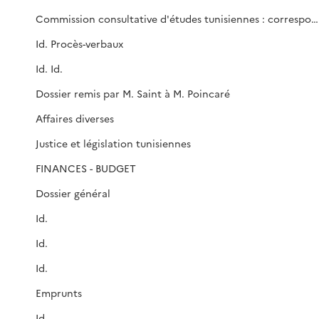
Commission consultative d'études tunisiennes : correspondance
Id. Procès-verbaux
Id. Id.
Dossier remis par M. Saint à M. Poincaré
Affaires diverses
Justice et législation tunisiennes
FINANCES - BUDGET
Dossier général
Id.
Id.
Id.
Emprunts
Id.