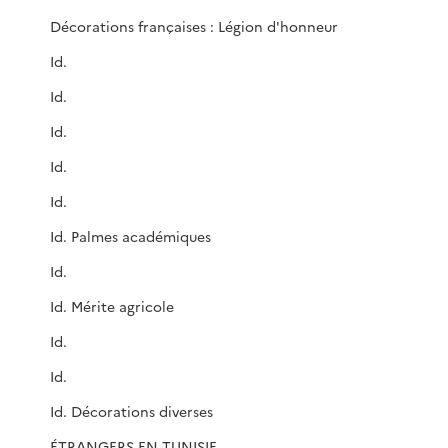
Décorations françaises : Légion d'honneur
Id.
Id.
Id.
Id.
Id.
Id. Palmes académiques
Id.
Id. Mérite agricole
Id.
Id.
Id. Décorations diverses
ÉTRANGERS EN TUNISIE