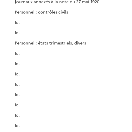
Journaux annexés à la note du 27 mai 1920
Personnel : contrôles civils
Id.
Id.
Personnel : états trimestriels, divers
Id.
Id.
Id.
Id.
Id.
Id.
Id.
Id.