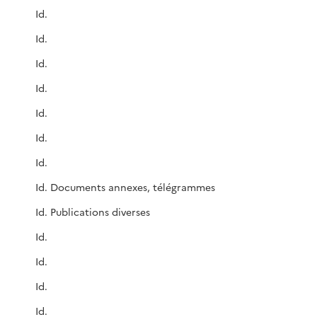
Id.
Id.
Id.
Id.
Id.
Id.
Id.
Id. Documents annexes, télégrammes
Id. Publications diverses
Id.
Id.
Id.
Id.