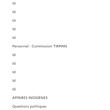
Id.
Id.
Id.
Id.
Id.
Personnel : Commission TIRMAN
Id.
Id.
Id.
Id.
Id.
AFFAIRES INDIGÈNES
Questions politiques