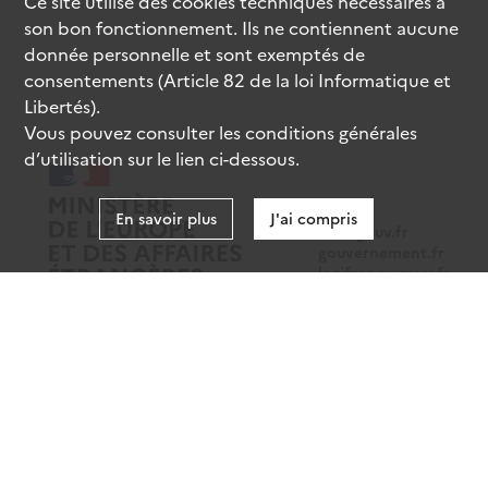
Ce site utilise des
cookies
techniques nécessaires à
son bon fonctionnement. Ils ne contiennent aucune
donnée personnelle et sont exemptés de
consentements (Article 82 de la loi Informatique et
Libertés).
Vous pouvez consulter les conditions générales
d’utilisation sur le lien ci-dessous.
En savoir plus
J'ai compris
data.gouv.fr
gouvernement.fr
legifrance.gouv.fr
service-public.fr
Mentions légales
Données personnelles
CGU
Gestion des cookies
Accessibilité : partiellement conforme
Sauf mention contraire, tous les contenus de ce site sont sous