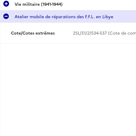
Vie militaire (1941-1944)
Atelier mobile de réparations des F.F.L. en Libye
Cote/Cotes extrêmes
2SL/51/2/534-537 (Cote de c