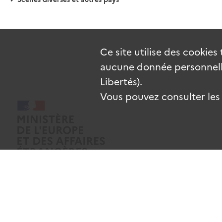
Ce site utilise des
cookies
aucune donnée personnelle
Libertés).
Vous pouvez consulter les c
Mentions légales
Données personnelles
CGU
Gestion des coo
Sauf mention contraire, tous les contenus de ce site sont sous
licence e