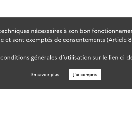
techniques nécessaires à son bon fonctionnement
 et sont exemptés de consentements (Article 82 
onditions générales d’utilisation sur le lien ci-d
En savoir plus
J'ai compris
data.gouv
kies
Accessibilité : partiellement conforme
talab-2.0