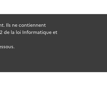
. Ils ne contiennent
de la loi Informatique et
essous.
.fr
gouvernement.fr
legifrance.gouv.fr
service-public.fr