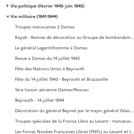
Vie politique (février 1945- juin 1945)
Vie militaire (1941-1944)
Troupes marocaines à Damas
Rayak - Remise de décoration au Groupe de bombardement n°I
Le général Legentilhomme à Damas
Revue à Damas du 14 juillet 1942
Fête des Nations Unies à Beyrouth
Fête du 14 juillet 1943 - Beyrouth et Brazzaville
1ère liaison aérienne Damas-Moscou
Beyrouth - 14 juillet 1944
Décoration du général Beynet par le major général Giles sur l'aérodrome de Beyrouth
Troupes spéciales de la France Libre au Levant : manœuvres
Les Forces Navales Françaises Libres (FNFL) au Levant et troupes de la Marine