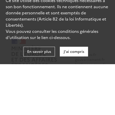
Ce site utilise des
cookies
techniques nécessaires à
son bon fonctionnement. Ils ne contiennent aucune
donnée personnelle et sont exemptés de
consentements (Article 82 de la loi Informatique et
Libertés).
Vous pouvez consulter les conditions générales
d’utilisation sur le lien ci-dessous.
En savoir plus
J'ai compris
data.gouv.fr
gouvernement.fr
legifrance.gouv.fr
service-public.fr
Mentions légales
Données personnelles
CGU
Gestion des cookies
Accessibilité : partiellement conforme
Sauf mention contraire, tous les contenus de ce site sont sous