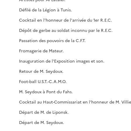
Défilé de la Légion à Tunis.
Cocktail en l'honneur de l'arrivée du 1er R.E.C.
Dépôt de gerbe au soldat inconnu par le R.E.C.
Passation des pouvoirs de la C.F.T.
Fromagerie de Mateur.
Inauguration de l'Exposition images et son.
Retour de M. Seydoux.
Foot-ball U.S.T.-C.A.M.O.
M. Seydoux à Pont du Fahs.
Cocktail au Haut-Commissariat en l'honneur de M. Villie
Départ de M. de Liponsk.
Départ de M. Seydoux.