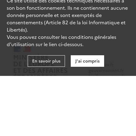
Ce site utilise des
cookies
techniques nécessaires à
son bon fonctionnement. Ils ne contiennent aucune
donnée personnelle et sont exemptés de
consentements (Article 82 de la loi Informatique et
Libertés).
Vous pouvez consulter les conditions générales
d’utilisation sur le lien ci-dessous.
En savoir plus
J'ai compris
data.gouv.fr
gouvernement.fr
legifrance.gouv.fr
service-public.fr
Mentions légales
Données personnelles
CGU
Gestion des cookies
Accessibilité : partiellement conforme
Sauf mention contraire, tous les contenus de ce site sont sous