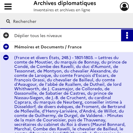
Ouvrir le menu déroulant
Archives diplomatiques
Déplier
tous les niveaux
Mémoires et Documents / France
(France et divers États, 248.) - 1801-1803. -- Lettres du
comte de Moustier, du marquis de Bonnay, du prince de
Condé, de Combe des Ravelli, du duc d'Aumont, de
Tessonnet, de Montyon, du chevalier Alexandre, du
comte de Laroque, du comte François d'Escars, de
François Grassi, du chevalier de Bailleul, du comte
d'Avaugour, de l'abbé de Ruallem, de Dutheil, de lord
Whithworth, de J. Casamajor, de Colloredo, de
Gassonville, de Sabatier de Castres, du prince de
Nassau-Siegen, de J.-B. de Cruchent, du cardinal
Caprara, du marquis de Neurberg, conseiller intime à
Düsseldorf, de divers évêques, de Froment, de Bertrand
de Molleville, d'Henry-Larivière, d'André, de Willot, du
comte de Guilhermy, de Durgel, de Valdené. - Minutes
de la main de Courvoisier, puis de Thauvenay,
secrétaires du cabinet du Roi à divers (Maurel Bonnard,
Marchal, Combe des Ravelli, le chevalier de Bailleul, le