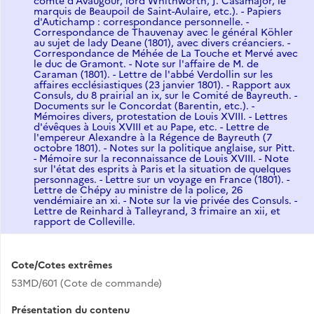
comte d'Avaugour, lord Whithworth, J. Casamajor, le
marquis de Beaupoil de Saint-Aulaire, etc.). - Papiers
d'Autichamp : correspondance personnelle. -
Correspondance de Thauvenay avec le général Köhler
au sujet de lady Deane (1801), avec divers créanciers. -
Correspondance de Méhée de La Touche et Mervé avec
le duc de Gramont. - Note sur l'affaire de M. de
Caraman (1801). - Lettre de l'abbé Verdollin sur les
affaires ecclésiastiques (23 janvier 1801). - Rapport aux
Consuls, du 8 prairial an ix, sur le Comité de Bayreuth. -
Documents sur le Concordat (Barentin, etc.). -
Mémoires divers, protestation de Louis XVIII. - Lettres
d'évêques à Louis XVIII et au Pape, etc. - Lettre de
l'empereur Alexandre à la Régence de Bayreuth (7
octobre 1801). - Notes sur la politique anglaise, sur Pitt.
- Mémoire sur la reconnaissance de Louis XVIII. - Note
sur l'état des esprits à Paris et la situation de quelques
personnages. - Lettre sur un voyage en France (1801). -
Lettre de Chépy au ministre de la police, 26
vendémiaire an xi. - Note sur la vie privée des Consuls. -
Lettre de Reinhard à Talleyrand, 3 frimaire an xii, et
rapport de Colleville.
Cote/Cotes extrêmes
53MD/601 (Cote de commande)
Présentation du contenu