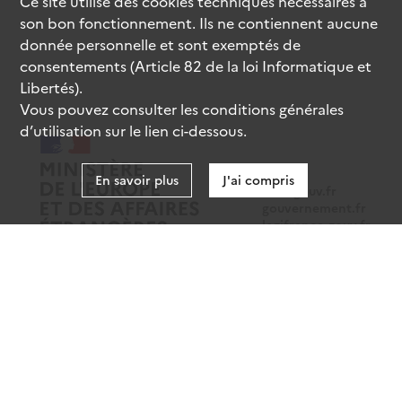
Ce site utilise des
cookies
techniques nécessaires à
son bon fonctionnement. Ils ne contiennent aucune
donnée personnelle et sont exemptés de
consentements (Article 82 de la loi Informatique et
Libertés).
Vous pouvez consulter les conditions générales
d’utilisation sur le lien ci-dessous.
En savoir plus
J'ai compris
data.gouv.fr
gouvernement.fr
legifrance.gouv.fr
service-public.fr
Mentions légales
Données personnelles
CGU
Gestion des cookies
Accessibilité : partiellement conforme
Sauf mention contraire, tous les contenus de ce site sont sous