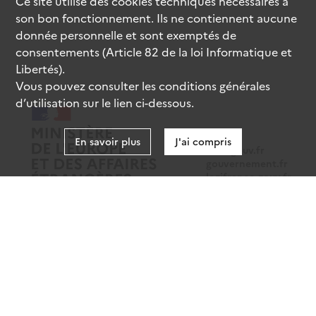
Ce site utilise des
cookies
techniques nécessaires à
son bon fonctionnement. Ils ne contiennent aucune
donnée personnelle et sont exemptés de
consentements (Article 82 de la loi Informatique et
Libertés).
Vous pouvez consulter les conditions générales
d’utilisation sur le lien ci-dessous.
En savoir plus
J'ai compris
data.gouv.fr
gouvernement.fr
legifrance.gouv.fr
service-public.fr
Mentions légales
Données personnelles
CGU
Gestion des cookies
Accessibilité : partiellement conforme
Sauf mention contraire, tous les contenus de ce site sont sous