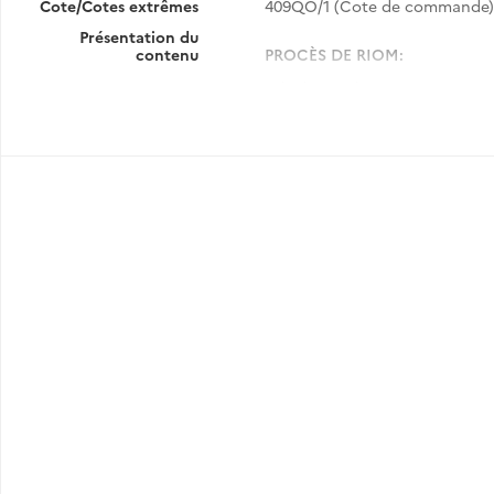
Cote/Cotes extrêmes
409QO/1 (Cote de commande)
Présentation du
contenu
PROCÈS DE RIOM:
GÉNÉRALITÉS - CONSTITUTIO
20 juillet 1940-25 mars 1
Annexe: presse française, Journ
PRESSE:
Organisation des services de pr
Annexe: poste d'émission alle