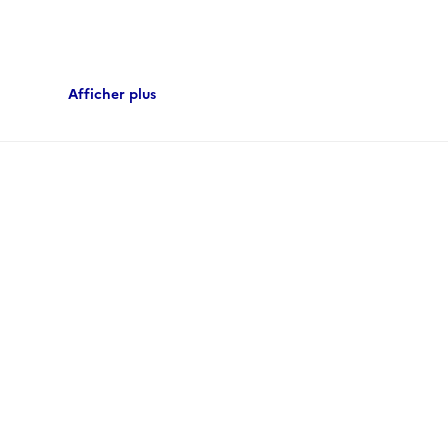
N DE LA COUR.
Afficher plus
942
al officiel.
esse et de censure (16 février-21 mars 1942)
mand à Monaco, commissaires (17-21 mars 1942).