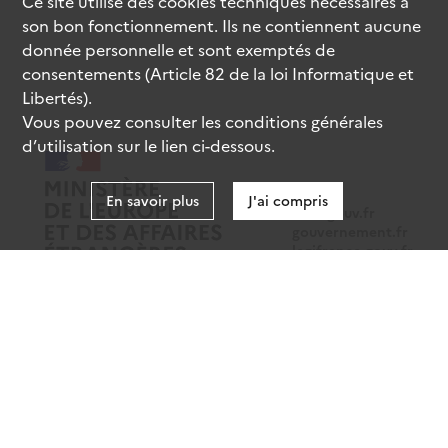
Ce site utilise des
cookies
techniques nécessaires à
son bon fonctionnement. Ils ne contiennent aucune
donnée personnelle et sont exemptés de
consentements (Article 82 de la loi Informatique et
Libertés).
Vous pouvez consulter les conditions générales
d’utilisation sur le lien ci-dessous.
En savoir plus
J'ai compris
data.gouv.fr
gouvernement.fr
legifrance.gouv.fr
service-public.fr
Mentions légales
Données personnelles
CGU
Gestion des cookies
Accessibilité : partiellement conforme
Sauf mention contraire, tous les contenus de ce site sont sous