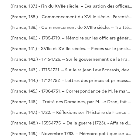
(France, 137.) - Fin du XVIIe siècle. -- Évaluation des offices qui sont à la nomination de Monseigneur le Chancelier, aveq un Mémoire des lieux où il y a des officiers de chancellerie qui payent l'annuel à Monseigneur.
(France, 138.) - Commencement du XVIIIe siècle. -Parenté de Monseigneur le duc de Chartres composée de tous les Roys et de tous les souverains Princes et Princesses de la chrestienté qui vivent présentement.
(France, 139.) - Commencement du XVIIIe siècle. -- Traitté de la Régence. - Étude historique sur les régences depuis les origines de la monarchie française jusqu'au commencement du XVIIIe siècle.
(France, 140.) - 1705-1719. -- Mémoire sur les officiers généraux, sur l'administration en partie double des revenus de l'État et autres questions de finance, par Desmarets. - Lettre du même à Mme de Maintenon (1709). - Mémoire et lettres de Chamillart au roi et à Mme de Maintenon (1705). - Administration des bâtiments du roi par Mansart. - Transfert de l'argenterie des églises à la Monnaie. - Mémoires de d'Argenson sur les finances ; - des députés du Commerce sur le papier monnaie. - Projets relatifs au Guet et à la création d'une Chambre ecclésiastique supérieure.
(France, 141.) - XVIIe et XVIIIe siècles. -- Pièces sur le jansénisme et sur le quiétisme. - Dissertation intitulée : Les trois décisions de l'Église dans l'affaire des cinq propositions de Jansénius.
(France, 142.) - 1715-1726. -- Sur le gouvernement de la France sous la régence du prince Philippe, petit-fils de France, duc d'Orléans, après l'avènement du roy Louis XV au trône à l'âge de cinq ans et demi, le 1er septembre 1715, jusqu'en 1726, par N.-L. Le Dran, chef du Dépôt des Affaires étrangères au Vieux Louvre.
(France, 143.) - 1715-1721. -- Sur le sr Jean Law Ecossois, devenu contrôleur général des finances du royaume de France au tems de la régence du Duc d'Orléans. - Sur les suites du système du sieur Law en France, par N.-L. Le Dran. - Sonnet sur M. Law (1720). - Calotte de M. Law. - L'Abeille, poésie par P.-M.-S. d'Abbeville, gentilhomme ordinaire du roy.
(France, 144.) - 1712-1757. -- Lettres des princes et princesses du sang à M. le duc de Noailles. (Prince de Conty, 1723. - Princesse de Conty, 1736. - Princesses de Conty douairières, 1717-1744. - Mlle de la Roche-sur-Yon, 1737. Duc du Maine, 1712-1736. - Duchesse du Maine, 1716-1737. - Prince de Dombes, 1735-1738. - Comte d'Eu, 1736-1745. - Comte de Toulouse, 1716-1736. - Duc de Penthièvre, 1734-1757. - Duchesse de Penthièvre, 1748. - L. de Vendôme, 1712.) - Noailles.
(France, 145.) - 1706-1751. -- Correspondance de M. le maréchal de Noailles avec divers membres de la famille royale. - Mémoire relatif à divers fiefs acquis par Mlle de Sens. - Noailles.
(France, 146.) -- Traité des Domaines, par M. Le Dran, fait en 1722, 31 décembre, pour l'instruction du jeune roi Louis XV.
(France, 147.) - 1722. -- Réflexions sur l'Histoire de France par M. le comte de Boulainvilliers, avec une lettre préliminaire à Mademoiselle [Cousinot]. - Saint-Simon, n° 31 de l'Inventaire.
(France, 148.) - 1555-1775. -- De la guerre (1723). - Affaire de Hanau Lichtenberg (1749). - Cérémonial du Parlement ; suppliques de Ducs et Princes (1555-1731). - Mémoires sur le gouvernement, le droit public, la monarchie, dont l'un dédié au Dauphin (1749). - Mémoires de Le Dran sur le droit de guerre. - Combien, pour les meilleures lois, il est nécessaire que les esprits soient préparés. (1771.)
(France, 149.) - Novembre 1733. -- Mémoire politique sur un secours général à tirer de tous les sujets du Roy à proportion de leurs revenus. - Mémoire concernant la situation du clergé général et des diocèses particuliers.