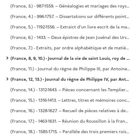
(France, 3.) - 987-1559. -- Généalogies et mariages des roys, princes et princesses, douaires des roynes et princesses de la Maison de France, troisième lignée régnante, et d'aucunes maisons fondues en icelles. - Quelques dissertations sur d'autres sujets.
(France, 4.) - 996-1757. -- Dissertations sur différents points de l'Histoire de France. - Mémoire sur les fonctions des premiers ministres, rédigé, sur l'ordre du cardinal Dubois (1723), par Le Dran.
(France, 5.) - 1192-1556. -- Extraict d'un livre escrit de la main de M. le chancellier de l'Hospital, concernant plusieurs traités de paix, appanages, mariages, neutralitez, recognoissances, foy et hommage et autres droits de souveraineté. Deux copies reliées à la suite l'une de l'autre. - Parayre.
(France, 6.) - 1433. -- Deux épistres de Jean Juvénal des Ursins, évesque et comte de Beauvais, l'une envoyée aux trois États tenus à Blois, et l'autre relative à la paix d'Angleterre. - Voy. le P. Lelong, n° 28 791.
(France, 7.) - Extraits, par ordre alphabétique et de matières, des ordonnances antérieures à 1649, avec commentaires.
(France, 8, 9, 10.) - Journal de la vie de saint Louis, roy de France, IXe du nom, composé par Antoine Aubery, avocat au Parlement..
(France, 11.) - Journal du règne de Philippe III, par Antoine Aubery, avocat au Parlement.
(France, 12, 13.) - Journal du règne de Philippe IV, par Antoine Aubery, avocat au Parlement.
(France, 14.) - 1312-1643. -- Pièces concernant les Templiers, le Connétable et les grands officiers de la couronne. - Mémoire d'État sur les rébellions. - Différends entre le pape Urbain VIII et le clergé. - Harangues au Roi par les présidents des cours de justice, etc.
(France, 15.) - 1316-1413. -- Lettres, titres et mémoires concernant les chanceliers de France et les gardes des sceaux, ensemble des droictz attribués à leurs charges. - Voy. le P. Lelong, n° 31 466.
(France, 16.) - 1328-1627. -- Recueil de pièces relatives à des condamnations portées contre des financiers. - Richelieu (?).
(France, 17.) - 1463-1631. -- Réunion du Roussillon à la France (1463). - Procès criminels, notamment du connétable de Saint-Pol (1475). - Édits et lettres politiques de Charles IX, de Catherine de Médicis, etc. - Dialogus habitus in conventu Caletano (août-novembre 1521). - Des droits du Roi sur les comtés de Flandres et d'Artois [par Godefroy] (1631). - La première partie du volume vient peut-être de Richelieu ; la seconde partie vient de Godefroy.
(France, 18.) - 1585-1715. -- Parallèle des trois premiers rois Bourbons, par le duc de Saint-Simon (mai 1746). - Saint-Simon, n° 147 de l'Inventaire dressé, après la mort de Saint-Simon, par Me Delaleu, notaire à Paris.