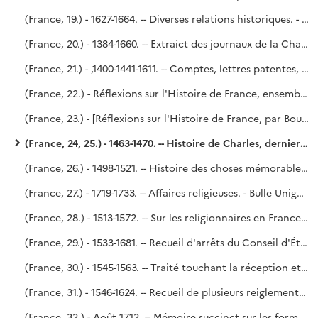
(France, 19.) - 1627-1664. -- Diverses relations historiques. - Siège de la Rochelle, secours de Cazal et reddition de Montauban (1627-1629) [par Mervaulx]. (Voy. le P. Lelong, n° 12 483.) - Rupture de Richelieu et de la Reine mère (1630-1631). - Prise et reprise de Corbie (1636). - Affaires extérieures sous Mazarin. - Élection d'Innocent X (1644). - Saint-Simon.
(France, 20.) - 1384-1660. -- Extraict des journaux de la Chambre des Comptes de Paris.
(France, 21.) - ,1400-1441-1611. -- Comptes, lettres patentes, traités et autres pièces politiques. - Pièces de polémique religieuse. - Une partie du volume vient de Richelieu, une autre de Godefroy.
(France, 22.) - Réflexions sur l'Histoire de France, ensemble les Assemblées des Parlemens et États généraux, par M. le comte de Boulainvilliers.
(France, 23.) - [Réflexions sur l'Histoire de France, par Boulainvilliers.]
(France, 24, 25.) - 1463-1470. -- Histoire de Charles, dernier duc de Bourgogne, escripte par G. Chastelain, son historiographe. - Richelieu (?).
(France, 26.) - 1498-1521. -- Histoire des choses mémorables advenues du règne des rois Louis XIIme et François Ier jusques en l'an 1521, par messire Robert de la Marck, seigneur de Fleurange. - Copié sur le manuscrit du fonds Dupuy, n° 107.
(France, 27.) - 1719-1733. -- Affaires religieuses. - Bulle Unigenitus. - Religionnaires. - Convulsionnaires. - Matières bénéficiales. - Vie du P. de Bérulle, rédigée en 1750, probablement par Le Dran. - Saint-Simon, en partie.
(France, 28.) - 1513-1572. -- Sur les religionnaires en France dans le XVIe siècle jusqu'au massacre de la Saint-Barthélemy ; manuscrit rédigé en 1717, par Le Dran.
(France, 29.) - 1533-1681. -- Recueil d'arrêts du Conseil d'État, règlements, déclarations du Roi et pièces analogues, notamment sur les secrétaires d'État, les offices de judicature et les monnaies.
(France, 30.) - 1545-1563. -- Traité touchant la réception et l'autorité du Concile de Trente en France, par Le Dran. - Traité de ce qui s'est fait et pratiqué par les Empereurs et les Rois au sujet de la juridiction criminelle sur les Ecclésiastiques.
(France, 31.) - 1546-1624. -- Recueil de plusieurs reiglements faicts en divers temps et par divers Roys pour establir un bon ordre en leur Maison, affaires de leur Estat et Conseilz.
(France, 32.) - Août 1712. -- Mémoire succinct sur les formalités desquelles nécessairement la renonciation du Roy d'Espagne, tant pour lui que pour sa postérité, doit estre revestue en France pour y estre justement et stablement validée. par le duc de Saint-Simon. - Saint-Simon, n° 135 de l'Inventaire.