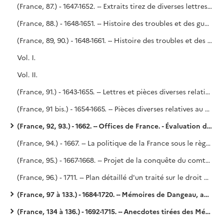
(France, 87.) - 1647-1652. -- Extraits tirez de diverses lettres écrites par le sr Gaudin à Mr Servient, secrétaire d'État et plénipotentiaire à la paix de Munster, depuis 1647 jusqu'en 1652 inclusivement. - Ces extraits, qui se rapportent surtout aux affaires intérieures de la France, ont été pris sur des originaux trouvés chez un épicier, en 1722, et qui doivent être conservés au Dépôt de la Guerre.
(France, 88.) - 1648-1651. -- Histoire des troubles et des guerres civiles de France, traduite du Mercure de Vittorio Siri, Ier volume.
(France, 89, 90.) - 1648-1661. -- Histoire des troubles et des guerres civiles de France depuis le commencement de l'année 1648 jusqu'à la mort du cardinal Mazarin en 1661, extraite des volumes manuscrits XVI et XVII du Mercure de l'abbé Vittorio Siri.
Vol. I.
Vol. II.
(France, 91.) - 1643-1655. -- Lettres et pièces diverses relatives aux affaires du temps. - Noailles. Copié sur les mss. 9 353, 9 354 de Béthune.
(France, 91 bis.) - 1654-1665. -- Pièces diverses relatives au cardinal de Retz et à l'assemblée du clergé de 1655. - Vingt-deux lettres originales écrites du 25 juillet 1662 au 12 février 1665, par le cardinal de Retz à M. de Paris, archidiacre de Rouen.
(France, 92, 93.) - 1662. -- Offices de France. - Évaluation du droit annuel. - Tableaux par généralités et par ordre alphabétique. (Voy. le P. Lelong, n° 28 067.)
(France, 94.) - 1667. -- La politique de la France sous le règne de Louis XIV.
(France, 95.) - 1667-1668. -- Projet de la conquête du comté de Bourgogne et de son exécution, d'après les lettres du roi, du prince de Condé, etc. (Voy. le P. Lelong, n° 32 927.)
(France, 96.) - 1711. -- Plan détaillé d'un traité sur le droit public de la France, par l'abbé Fleury. - Plan d'une instruction sur le droit public pour Monseigneur le Dauphin (duc de Bourgogne). Du Droit public intérieur ou de la Tranquillité de l'État. - Saint-Simon (?).
(France, 97 à 133.) - 1684-1720. -- Mémoires de Dangeau, avec les additions de Saint-Simon. - Saint-Simon, n° 36 de l'Inventaire.
(France, 134 à 136.) - 1692-1715. -- Anecdotes tirées des Mémoires de M. le duc de Saint-Simon en 1771, par l'abbé de Voisenon.