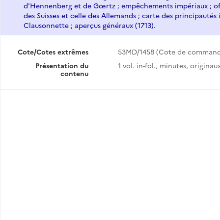
d'Hennenberg et de Gœrtz ; empêchements impériaux ; offr
des Suisses et celle des Allemands ; carte des principautés
Clausonnette ; aperçus généraux (1713).
Cote/Cotes extrêmes
53MD/1458 (Cote de command
Présentation du
1 vol. in-fol., minutes, originau
contenu