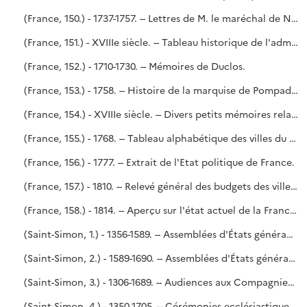
(France, 150.) - 1737-1757. -- Lettres de M. le maréchal de Noailles aux ministres. - Mémoires relatifs à des intérêts particuliers. - Mémoire sur l'étendue de la maîtrise particulière des eaux et forêts de Saint-Germain. - Noailles.
(France, 151.) - XVIIIe siècle. -- Tableau historique de l'administration française vers le milieu du XVIIIe siècle.
(France, 152.) - 1710-1730. -- Mémoires de Duclos.
(France, 153.) - 1758. -- Histoire de la marquise de Pompadour. Traduction de la seconde édition d'une brochure écrite en 1758 et imprimée à Londres chez S. Hooper, en 1759, de la main de M. de la Place, auteur de plusieurs pièces de théâtre. - Retiré du scellé de M. de Marigny du 5 mars 1782, conformément à l'ordre du roy du 4.
(France, 154.) - XVIIIe siècle. -- Divers petits mémoires relatifs aux Parlements et autres juridictions, par N.-L. Le Dran.
(France, 155.) - 1768. -- Tableau alphabétique des villes du Royaume, avec leurs revenus, dépenses et dettes, suivant les états envoyés à Monseigneur le Controlleur général, en exécution de la Déclaration du Roy du 11 février 1764. - Tableau, par généralités, des revenus, dépenses et dettes des hôpitaux du Royaume, suivant les états envoyés à M. le Controlleur général, en exécution de la Déclaration du Roy du 11 février 1764.
(France, 156.) - 1777. -- Extrait de l'Etat politique de France.
(France, 157.) - 1810. -- Relevé général des budgets des villes dont le revenu s'élève à 10.000 francs et au-dessus, arrêtés par le Conseil d'État, et approuvés par Sa Majesté l'empereur et roi.
(France, 158.) - 1814. -- Aperçu sur l'état actuel de la France et sur les principaux moyens d'améliorer sa législation, son agriculture, son commerce et ses finances, par le marquis de Mondénard-Montagu.
(Saint-Simon, 1.) - 1356-1589. -- Assemblées d'États généraux et de Notables à Paris et dans les provinces. - N° 81 de l'Inventaire dressé, après la mort de Saint-Simon, par Me Delaleu, notaire à Paris (1755-1756).
(Saint-Simon, 2.) - 1589-1690. -- Assemblées d'États généraux et de Notables à Paris, dans les provinces et à l'étranger (1589-1626). - Audiences en général, audiences des Ambassadeurs, Nonces, Légats, Cardinaux, Évêques. - Députés du Clergé, des Provinces (1661-1690). - N°s 81 et 91 de l'Inventaire.
(Saint-Simon, 3.) - 1306-1689. -- Audiences aux Compagnies, aux Députez des États généraux. - Visittes (1610-1689). - Carrousels, tournois (1306-1662). - N°s 83 et 77 de l'Inventaire.
(Saint-Simon, 4.) - 1350-1705. -- Cérémonies ecclésiastiques. - Bonnet des cardinaux. - Canonisations, bénédictions (1350-1705). - Cérémonies de la ville de Paris (1534-1689). - N°s 43 et 44 de l'Inventaire.