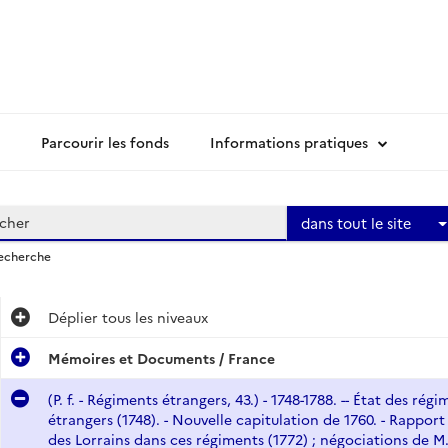
Parcourir les fonds
Informations pratiques
dans tout le site
recherche
Déplier
tous les niveaux
Mémoires et Documents / France
(P. f. - Régiments étrangers, 43.) - 1748-1788. -- État des r
étrangers (1748). - Nouvelle capitulation de 1760. - Rappor
des Lorrains dans ces régiments (1772) ; négociations de M