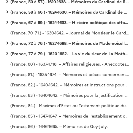
(France, 50 à 57.) - 1610-1638. -- Mémoires du Cardinal de Richelieu. - Richelieu.
(France, 58 à 66.) - 1624-1630. -- Mémoires du Cardinal de Richelieu. - Richelieu.
(France, 67 à 69.) - 1624-1633. -- Histoire politique des affaires principales qui se sont passées en France pendant l'administration de Mgr le Cardinal duc de Richelieu, soubs le règne de très juste et très victorieux Louis treizième du nom, roy de France et de Navarre, par Vialart. - Richelieu (?).
(France, 70, 71.) - 1630-1642. -- Journal de Monsieur le Cardinal de Richelieu, qu'il a fait durant le grand orage de la Cour ez années 1630 et 1631. - En plus, les pièces détachées qui ont été publiées avec le Journal en 1648. - Saint-Simon, n° 70 de l'Inventaire.
(France, 72 à 76.) - 1627-1688. -- Mémoires de Mademoiselle de Montpensier. - Saint-Simon, n° 6 de l'Inventaire.
(France, 77 à 79.) - 1620-1652. -- La vie du sieur de La Mothe-Goulas. Suivie de : La deffense de feu Mr Goulas, secrétaire des commandements de Mgr Gaston de France, duc d'Orléans, contre les calomnies qui se trouvent dans un libelle intitulé : Mémoires de M. de Montrésor. - La vie de M. Goulas, secrétaire des commandements de Mgr Gaston de France, duc d'Orléans. (1664.) - Saint-Simon, n° 5 de l'Inventaire.
(France, 80.) - 1637-1718. -- Affaires religieuses. - Anecdotes sur le P. Caussin, confesseur de Louis XIII, le P. Sirmond, la révocation de l'édit de Nantes, le choix du confesseur du roi (1712), par M. Le Dran. - Lettres, mandements épiscopaux et autres documents relatifs à la constitution Unigenitus. - Condamnation du P. Quesnel. - Correspondance entre D. Isidore, abbé de la Trappe, et Saint-Simon (juin et août 1718.) - Supplique de l'Université au Parlement, par le duc de Saint-Simon. - Saint-Simon, en partie.
(France, 81.) - 1635-1674. -- Mémoires et pièces concernant les juridictions de la Table de Marbre, la Cour des Monnaies, les Chambres de justice et juridictions exceptionnelles.
(France, 82.) - 1640-1642. -- Mémoires et instructions pour servir à justifier l'innocence de Mre François-Auguste de Thou, conseiller du Roy en son Conseil d'Estat [par Pierre Dupuy]. - Don de M. Ch. Victor d'Hautefort, 8 septembre 1806. (Voy. le P. Lelong, n° 33 745.)
(France, 83.) - 1640-1642. -- Mémoires pour la justification de feu M. de Thou, par Pierre Dupuy. (Voy. le n° 80.)
(France, 84.) - Maximes d'Estat ou Testament politique du Cardinal de Richelieu. Précédé d'une dissertation datée du 22 novembre 1764. - Richelieu (?).
(France, 85.) - 1547-1647. -- Memoires de l'establissement des secretaires d'Estat et des clercs notaires et secretaires du Roy et secretaires des finances& avec la suitte des secretaires d'Estat& de 1547 jusques aprésent 1647. (Voy. le P. Lelong, n° 32 625.)
(France, 86.) - 1646-1665. -- Mémoires de Guy-Joly.