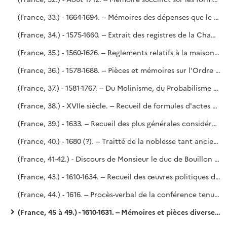
(France, 33.) - 1664-1694. -- Mémoires des dépenses que le Roy a faites dans ses bâtiments depuis l'année 1664 jusques en l'année 1690 inclusivement, par G. M. - Estat et menu général de la Chambre aux deniers du Roy, année 1694.
(France, 34.) - 1575-1660. -- Extrait des registres de la Chambre des comptes.
(France, 35.) - 1560-1626. -- Reglements relatifs à la maison du Roi et aux principaux officiers servans en icelle. - En tête du volume, une lettre de la reine Catherine au roi Charles IX après sa majorité et une relation de ce qui se passa à Orléans le lendemain de la mort de François II (6 décembre 1560), tirée des registres de M. de Laubespine, secrétaire d'État. - Copié sur le n° 218 du fonds Dupuy. (Voy. le P. Lelong, n° 32 377.)
(France, 36.) - 1578-1688. -- Pièces et mémoires sur l'Ordre du Saint-Esprit. - Saint-Simon (?).
(France, 37.) - 1581-1767. -- Du Molinisme, du Probabilisme et de la doctrine des Jésuites ; huit dissertations, par N. Le Dran.
(France, 38.) - XVIIe siècle. -- Recueil de formules d'actes émanant de l'autorité royale (Brevets, Commissions, Provisions, Survivances, etc.).
(France, 39.) - 1633. -- Recueil des plus générales considérations servant au maniment des affaires publiques, par M. de Béthune.
(France, 40.) - 1680 (?). -- Traitté de la noblesse tant ancienne que moderne, fiefs, cavaleries et tournois. - Saint-Simon, n° 1 de l'Inventaire.
(France, 41-42.) - Discours de Monsieur le duc de Bouillon contenant l'histoire de sa vie, à Monseigneur son fils. -- De Mesmes. Copié sur le n° 82 du fonds Dupuy.
(France, 43.) - 1610-1634. -- Recueil des œuvres politiques du duc de Rohan. - De Mesmes.
(France, 44.) - 1616. -- Procès-verbal de la conférence tenue à Loudun en l'année 1616. - Parayre.
(France, 45 à 49.) - 1610-1631. -- Mémoires et pièces diverses servans à l'histoire de France soubs le règne de Louis XIII. - De Mesmes. Copié sur les n°s 90-94 du fonds Dupuy.