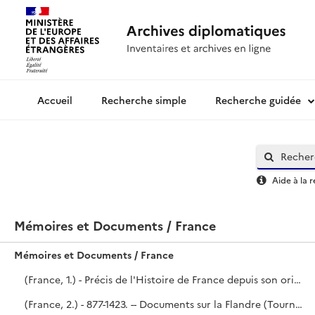
Recherche simple
Recherche guidée
Archives diplomatiques
Aide à la 
Mémoires et Documents / France
Mémoires et Documents / France
(France, 1.) - Précis de l'Histoire de France depuis son origine jusqu'à la fin du règne de Louis XIV, rédigé en 1723 par Le Dran.
(France, 2.) - 877-1423. -- Documents sur la Flandre (Tournay), le Traité de Brétigny, les Traités avec l'Écosse, Gênes et l'Empereur. - Tables de trois manuscrits du fonds Harléien. (N°s 1515-1516 et 4352.) - Une partie du volume provient de la collection du Président de Mesmes, l'autre de la mission de Bréquigny en Angleterre (1765).