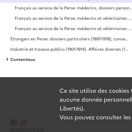
Français au service de la Perse: médecins, dossier
Français au service de la Perse: médecins et vétérinaires: dossiers personnels.
Français au service de la Perse: médecins et vétérinaires: dossiers personnels.
Étrangers en Perse: dossiers particuliers (1897-1918), conseillers et instructeurs étrangers en Perse (1908-1911). Postes et télégraphe (1909-1911). Santé publique (1906-1916). Renseignements et publications (1908-1918).
Industrie et travaux publics (1901-1914). Affaires diverses (1897-1917). Mission sanitaire et militaire française (1917-1918).
Contentieux
Ce site utilise des
cookies
aucune donnée personnelle
Libertés).
Vous pouvez consulter les c