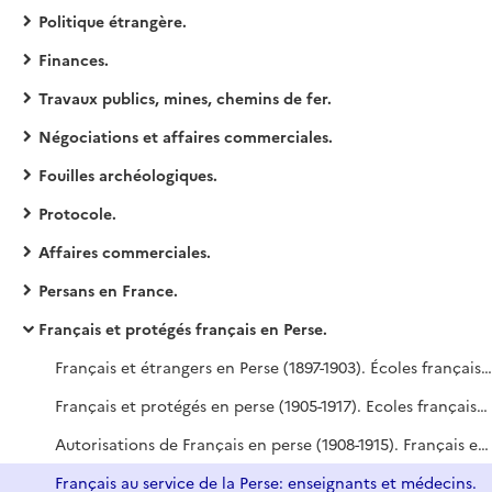
Politique étrangère.
Finances.
Travaux publics, mines, chemins de fer.
Négociations et affaires commerciales.
Fouilles archéologiques.
Protocole.
Affaires commerciales.
Persans en France.
Français et protégés français en Perse.
Français et étrangers en Perse (1897-1903). Écoles françaises (1897-1907). Demandes de protection et de naturalisation françaises (1897-1904).
Français et protégés en perse (1905-1917). Ecoles françaises (1905-1907).
Autorisations de Français en perse (1908-1915). Français en Perse (1913-1917). troubles du tauris (1912-1915). Affaire de Khosrowa [lazaristes] (1912-1916).
Français au service de la Perse: enseignants et médecins.