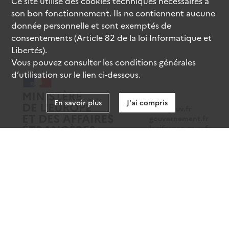
Ce site utilise des
cookies
techniques nécessaires à
son bon fonctionnement. Ils ne contiennent aucune
donnée personnelle et sont exemptés de
consentements (Article 82 de la loi Informatique et
Libertés).
Vous pouvez consulter les conditions générales
d’utilisation sur le lien ci-dessous.
En savoir plus
J'ai compris
data.gouv.fr
gouvernement.fr
legifrance.gouv.fr
service-public.fr
Mentions légales
Données personnelles
CGU
Gestion des cookies
Accessibilité : partiellement conforme
Sauf mention contraire, tous les contenus de ce site sont sous