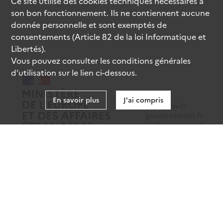
Ce site utilise des
cookies
techniques nécessaires à
son bon fonctionnement. Ils ne contiennent aucune
donnée personnelle et sont exemptés de
consentements (Article 82 de la loi Informatique et
Libertés).
Vous pouvez consulter les conditions générales
d’utilisation sur le lien ci-dessous.
En savoir plus
J'ai compris
data.gouv.fr
gouvernement.fr
legifrance.gouv.fr
service-public.fr
Mentions légales
Données personnelles
CGU
Gestion des cookies
Accessibilité : partiellement conforme
Sauf mention contraire, tous les contenus de ce site sont sous