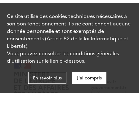
Ce site utilise des
cookies
techniques nécessaires à
son bon fonctionnement. Ils ne contiennent aucune
donnée personnelle et sont exemptés de
consentements (Article 82 de la loi Informatique et
Libertés).
Vous pouvez consulter les conditions générales
d’utilisation sur le lien ci-dessous.
En savoir plus
J'ai compris
data.gouv.fr
gouvernement.fr
legifrance.gouv.fr
service-public.fr
Mentions légales
Données personnelles
CGU
Gestion des cookies