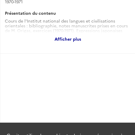
1970-1971
Présentation du contenu
Cours de l'Institut national des langues et civilisations
orientales : bibliographie, notes manuscrites prises en cours
de M. Origas, exercices (1970-1971). Expressions japonaises
avec traduction en français ou anglais, 10 p. manuscrites
Afficher plus
(s.d.). Vocabulaire japonais avec écriture romanisée et
traduction française, 6 p. manuscrites (s.d.). Vocabulaire
japonais avec écriture romanisée mais également
vocabulaire chinois, anglais avec traduction : 2 ensembles de
notes manuscrites agrafées, (s.d.).