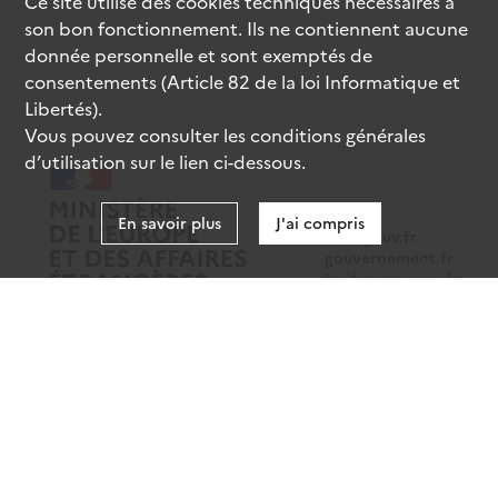
Ce site utilise des
cookies
techniques nécessaires à
son bon fonctionnement. Ils ne contiennent aucune
donnée personnelle et sont exemptés de
consentements (Article 82 de la loi Informatique et
Libertés).
Vous pouvez consulter les conditions générales
d’utilisation sur le lien ci-dessous.
En savoir plus
J'ai compris
data.gouv.fr
gouvernement.fr
legifrance.gouv.fr
service-public.fr
Mentions légales
Données personnelles
CGU
Gestion des cookies
Accessibilité : partiellement conforme
Sauf mention contraire, tous les contenus de ce site sont sous