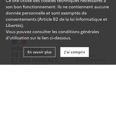
Ce site utilise des
cookies
techniques nécessaires à
son bon fonctionnement. Ils ne contiennent aucune
donnée personnelle et sont exemptés de
consentements (Article 82 de la loi Informatique et
Libertés).
Vous pouvez consulter les conditions générales
d’utilisation sur le lien ci-dessous.
En savoir plus
J'ai compris
data.gouv.fr
gouvernement.fr
legifrance.gouv.fr
service-public.fr
Mentions légales
Données personnelles
CGU
Gestion des cookies
Accessibilité : partiellement conforme
Sauf mention contraire, tous les contenus de ce site sont sous