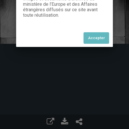
ministère de l’Europe et des Affaires
étrangères diffusés sur ce site avant
toute réutilisation.