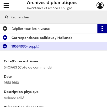
Ouvrir le menu déroulant
Archives diplomatiques
Déplier
tous les niveaux
Correspondance politique / Hollande
1658-1660 (suppl.)
Cote/Cotes extrêmes
54CP/63 (Cote de commande)
Date
1658-1660
Description physique
Volume relié.
Présentation du contenu