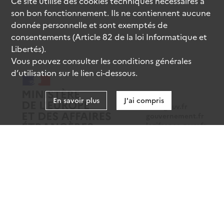
Ce site utilise des
cookies
techniques nécessaires à
son bon fonctionnement. Ils ne contiennent aucune
donnée personnelle et sont exemptés de
consentements (Article 82 de la loi Informatique et
Libertés).
Vous pouvez consulter les conditions générales
d’utilisation sur le lien ci-dessous.
En savoir plus
J'ai compris
data.gouv.fr
gouvernement.fr
legifrance.gouv.fr
service-public.fr
Mentions légales
Données personnelles
CGU
Gestion des cookies
Accessibilité : partiellement conforme
Sauf mention contraire, tous les contenus de ce site sont sous