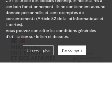
Ce site utilise des
cookies
techniques nécessaires à
son bon fonctionnement. Ils ne contiennent aucune
donnée personnelle et sont exemptés de
consentements (Article 82 de la loi Informatique et
Libertés).
Vous pouvez consulter les conditions générales
d’utilisation sur le lien ci-dessous.
En savoir plus
J'ai compris
data.gouv.fr
gouvernement.fr
legifrance.gouv.fr
service-public.fr
Mentions légales
Données personnelles
CGU
Gestion des cookies
Accessibilité : partiellement conforme
Sauf mention contraire, tous les contenus de ce site sont sous