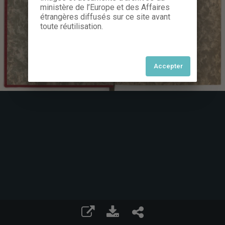
ministère de l’Europe et des Affaires
étrangères diffusés sur ce site avant
toute réutilisation.