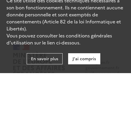
Ce site utilise des
cookies
techniques nécessaires à
son bon fonctionnement. Ils ne contiennent aucune
donnée personnelle et sont exemptés de
consentements (Article 82 de la loi Informatique et
Libertés).
Vous pouvez consulter les conditions générales
d’utilisation sur le lien ci-dessous.
En savoir plus
J'ai compris
data.gouv.fr
gouvernement.fr
legifrance.gouv.fr
service-public.fr
Mentions légales
Données personnelles
CGU
Gestion des cookies
Accessibilité : partiellement conforme
Sauf mention contraire, tous les contenus de ce site sont sous