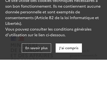
Ce site utilise des
cookies
techniques nécessaires à
son bon fonctionnement. Ils ne contiennent aucune
donnée personnelle et sont exemptés de
consentements (Article 82 de la loi Informatique et
Libertés).
Vous pouvez consulter les conditions générales
d’utilisation sur le lien ci-dessous.
En savoir plus
J'ai compris
data.gouv.fr
gouvernement.fr
legifrance.gouv.fr
service-public.fr
Mentions légales
Données personnelles
CGU
Gestion des cookies
Accessibilité : partiellement conforme
Sauf mention contraire, tous les contenus de ce site sont sous