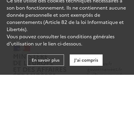
Ce site utilise des
cookies
techniques nécessaires à
son bon fonctionnement. Ils ne contiennent aucune
donnée personnelle et sont exemptés de
consentements (Article 82 de la loi Informatique et
Libertés).
Vous pouvez consulter les conditions générales
d’utilisation sur le lien ci-dessous.
En savoir plus
J'ai compris
data.gouv.fr
gouvernement.fr
legifrance.gouv.fr
service-public.fr
Mentions légales
Données personnelles
CGU
Gestion des cookies
Accessibilité : partiellement conforme
Sauf mention contraire, tous les contenus de ce site sont sous