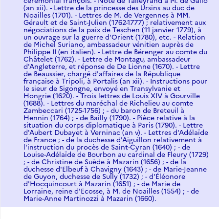
cérémonial françois. - Note de Talleyrand à M. de Gallo
(an xii). - Lettre de la princesse des Ursins au duc de
Noailles (1701). - Lettres de M. de Vergennes à MM.
Gérault et de Saint-Julien (1762-1777) ; relativement aux
négociations de la paix de Teschen (11 janvier 1779), à
un ouvrage sur la guerre d'Orient (1780), etc. - Relation
de Michel Suriano, ambassadeur vénitien auprès de
Philippe II (en italien). - Lettre de Bérenger au comte du
Châtelet (1762). - Lettre de Montagu, ambassadeur
d'Angleterre, et réponse de De Lionne (1670). - Lettre
de Beaussier, chargé d'affaires de la République
française à Tripoli, à Portalis (an xii). - Instructions pour
le sieur de Sigongne, envoyé en Transylvanie et
Hongrie (1620). - Trois lettres de Louis XIV à Gourville
(1688). - Lettres du maréchal de Richelieu au comte
Zambeccari (1725-1756) ; - du baron de Breteuil à
Hennin (1764) ; - de Bailly (1790). - Pièce relative à la
situation du corps diplomatique à Paris (1790). - Lettre
d'Aubert Dubayet à Verninac (an v). - Lettres d'Adélaïde
de France ; - de la duchesse d'Aiguillon relativement à
l'instruction du procès de Saint-Cyran (1640) ; - de
Louise-Adélaïde de Bourbon au cardinal de Fleury (1729)
; - de Christine de Suède à Mazarin (1656) ; - de la
duchesse d'Elbeuf à Chavigny (1643) ; - de Marie-Jeanne
de Guyon, duchesse de Sully (1732) ; - d'Éléonore
d'Hocquincourt à Mazarin (1651) ; - de Marie de
Lorraine, reine d'Ecosse, à M. de Noailles (1554) ; - de
Marie-Anne Martinozzi à Mazarin (1660).