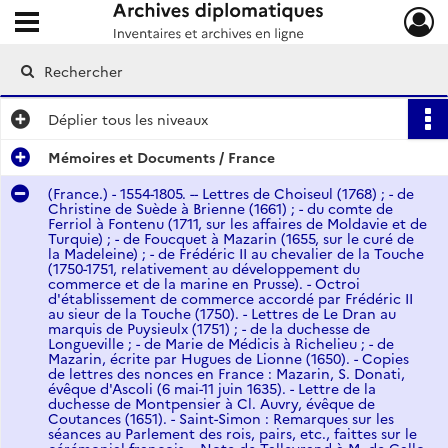
Ouvrir le menu déroulant
Archives diplomatiques
Déplier
tous les niveaux
Mémoires et Documents / France
(France.) - 1554-1805. -- Lettres de Choiseul (1768) ; - de
Christine de Suède à Brienne (1661) ; - du comte de
Ferriol à Fontenu (1711, sur les affaires de Moldavie et de
Turquie) ; - de Foucquet à Mazarin (1655, sur le curé de
la Madeleine) ; - de Frédéric II au chevalier de la Touche
(1750-1751, relativement au développement du
commerce et de la marine en Prusse). - Octroi
d'établissement de commerce accordé par Frédéric II
au sieur de la Touche (1750). - Lettres de Le Dran au
marquis de Puysieulx (1751) ; - de la duchesse de
Longueville ; - de Marie de Médicis à Richelieu ; - de
Mazarin, écrite par Hugues de Lionne (1650). - Copies
de lettres des nonces en France : Mazarin, S. Donati,
évêque d'Ascoli (6 mai-11 juin 1635). - Lettre de la
duchesse de Montpensier à Cl. Auvry, évêque de
Coutances (1651). - Saint-Simon : Remarques sur les
séances au Parlement des rois, pairs, etc., faittes sur le