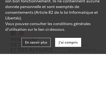
son bon fonctionnement. Ils ne contiennent aucune
donnée personnelle et sont exemptés de
consentements (Article 82 de la loi Informatique et
Libertés).
Vous pouvez consulter les conditions générales
d’utilisation sur le lien ci-dessous.
En savoir plus
J'ai compris
data.gouv.fr
gouvernement.fr
legifrance.gouv.fr
service-public.fr
Mentions légales
Données personnelles
CGU
Gestion des cookies
Accessibilité : partiellement conforme
Sauf mention contraire, tous les contenus de ce site sont sous
licence etalab-2.0