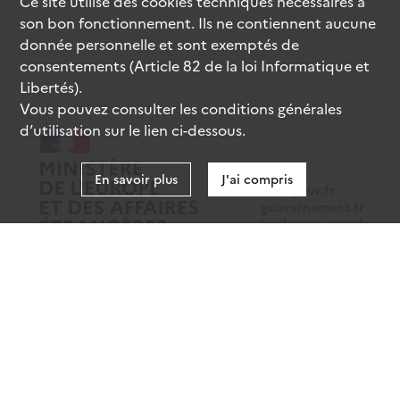
Ce site utilise des
cookies
techniques nécessaires à
son bon fonctionnement. Ils ne contiennent aucune
donnée personnelle et sont exemptés de
consentements (Article 82 de la loi Informatique et
Libertés).
Vous pouvez consulter les conditions générales
d’utilisation sur le lien ci-dessous.
En savoir plus
J'ai compris
data.gouv.fr
gouvernement.fr
legifrance.gouv.fr
service-public.fr
Mentions légales
Données personnelles
CGU
Gestion des cookies
Accessibilité : partiellement conforme
Sauf mention contraire, tous les contenus de ce site sont sous