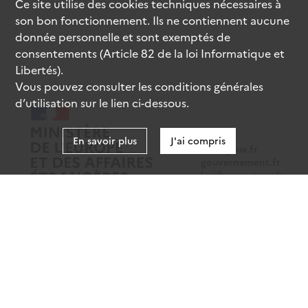
Ce site utilise des
cookies
techniques nécessaires à
son bon fonctionnement. Ils ne contiennent aucune
donnée personnelle et sont exemptés de
consentements (Article 82 de la loi Informatique et
Libertés).
Vous pouvez consulter les conditions générales
d’utilisation sur le lien ci-dessous.
En savoir plus
J'ai compris
data.gouv.fr
gouvernement.fr
legifrance.gouv.fr
service-public.fr
Mentions légales
Données personnelles
CGU
Gestion des cookies
Accessibilité : partiellement conforme
Sauf mention contraire, tous les contenus de ce site sont sous