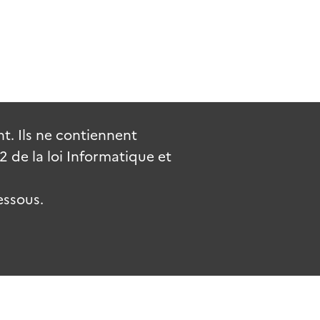
. Ils ne contiennent
de la loi Informatique et
essous.
.fr
gouvernement.fr
legifrance.gouv.fr
service-public.fr