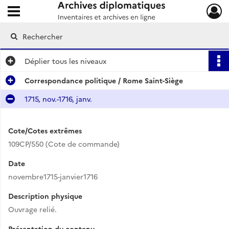
Ouvrir le menu déroulant
Archives diplomatiques
Déplier
tous les niveaux
Correspondance politique / Rome Saint-Siège
1715, nov.-1716, janv.
Cote/Cotes extrêmes
109CP/550 (Cote de commande)
Date
novembre1715-janvier1716
Description physique
Ouvrage relié.
Présentation du contenu