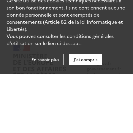
Ce site utilise des
cookies
techniques nécessaires à
son bon fonctionnement. Ils ne contiennent aucune
donnée personnelle et sont exemptés de
consentements (Article 82 de la loi Informatique et
Libertés).
Vous pouvez consulter les conditions générales
d’utilisation sur le lien ci-dessous.
En savoir plus
J'ai compris
data.gouv.fr
gouvernement.fr
legifrance.gouv.fr
service-public.fr
Mentions légales
Données personnelles
CGU
Gestion des cookies
Accessibilité : partiellement conforme
Sauf mention contraire, tous les contenus de ce site sont sous