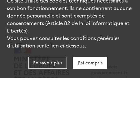
Ce site utilise des
cookies
techniques nécessaires à
son bon fonctionnement. Ils ne contiennent aucune
donnée personnelle et sont exemptés de
consentements (Article 82 de la loi Informatique et
Libertés).
Vous pouvez consulter les conditions générales
d’utilisation sur le lien ci-dessous.
En savoir plus
J'ai compris
data.gouv.fr
gouvernement.fr
legifrance.gouv.fr
service-public.fr
Mentions légales
Données personnelles
CGU
Gestion des cookies
Accessibilité : partiellement conforme
Sauf mention contraire, tous les contenus de ce site sont sous