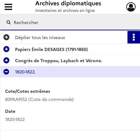
Ouvrir le menu déroulant
Archives diplomatiques
Déplier
tous les niveaux
Papiers Émile DESAGES (1791-1850)
Congrès de Troppau, Laybach et Vérone.
1820-1822.
Cote/Cotes extrêmes
60PAAP/52 (Cote de commande)
Date
1820-1822