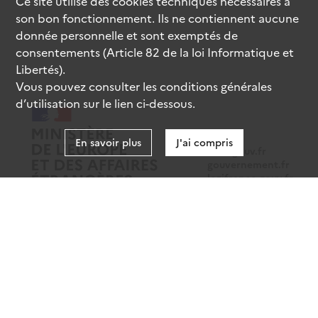
Ce site utilise des
cookies
techniques nécessaires à
son bon fonctionnement. Ils ne contiennent aucune
donnée personnelle et sont exemptés de
consentements (Article 82 de la loi Informatique et
Libertés).
Vous pouvez consulter les conditions générales
d’utilisation sur le lien ci-dessous.
En savoir plus
J'ai compris
data.gouv.fr
gouvernement.fr
legifrance.gouv.fr
service-public.fr
Mentions légales
Données personnelles
CGU
Gestion des cookies
Accessibilité : partiellement conforme
Sauf mention contraire, tous les contenus de ce site sont sous