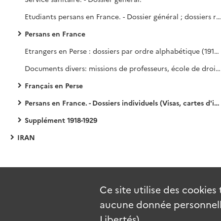
Etudiants persans en France. - Dossier général ; dossiers réservés (non communicables au public).
Persans en France
Etrangers en Perse : dossiers par ordre alphabétique (1918-1929) ; réclamation Minorski (conseiller à la Légation de Russie à Téhéran) (1927-1929). Documents divers : questions administratives et démographiques (1926-1929) ; Société scientifique d'Azerbaïdjan (1929) ; utilisation de la valise diplomatique française par la Perse (1918).
Documents divers: missions de professeurs, école de droit de Téhéran (dossiers individuels)
Français en Perse
Persans en France. - Dossiers individuels (Visas, cartes d'identité, rapatriement, surveillance, expulsion)
Supplément 1918-1929
IRAN
Ce site utilise des
cookies
aucune donnée personnelle
Libertés).