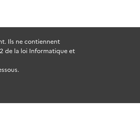
. Ils ne contiennent
de la loi Informatique et
essous.
.fr
gouvernement.fr
legifrance.gouv.fr
service-public.fr