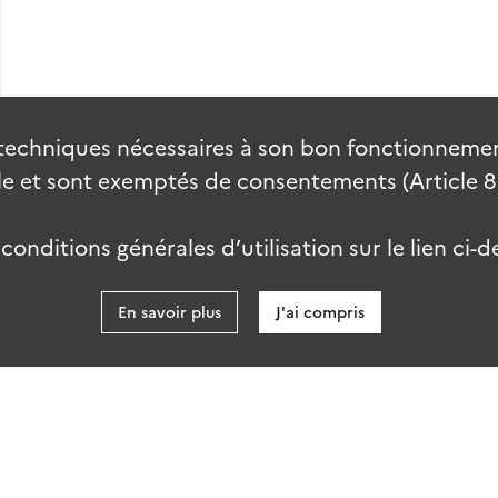
techniques nécessaires à son bon fonctionnement
 et sont exemptés de consentements (Article 82 
onditions générales d’utilisation sur le lien ci-d
En savoir plus
J'ai compris
data.gouv
kies
Accessibilité : partiellement conforme