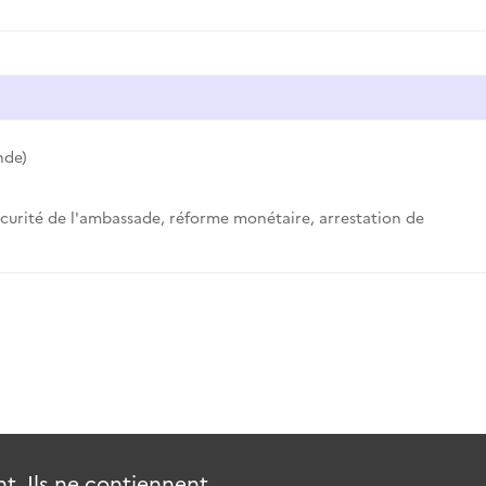
nde)
écurité de l'ambassade, réforme monétaire, arrestation de
. Ils ne contiennent