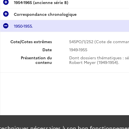
1954-1965 (ancienne série B)
Correspondance chronologique
1950-1955.
Cote/Cotes extrêmes
545PO/1/252 (Cote de comma
Date
1949-1955
Présentation du
Dont dossiers thématiques : s
contenu
Robert Meyer (1949-1954).
techniques nécessaires à son bon fonctionnement