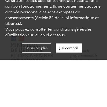
Ce site utilise des
cookies
techniques nécessaires à
son bon fonctionnement. Ils ne contiennent aucune
donnée personnelle et sont exemptés de
consentements (Article 82 de la loi Informatique et
Libertés).
Vous pouvez consulter les conditions générales
d’utilisation sur le lien ci-dessous.
En savoir plus
J'ai compris
data.gouv.fr
gouvernement.fr
legifrance.gouv.fr
service-public.fr
Mentions légales
Données personnelles
CGU
Gestion des cookies
Accessibilité : partiellement conforme
Sauf mention contraire, tous les contenus de ce site sont sous